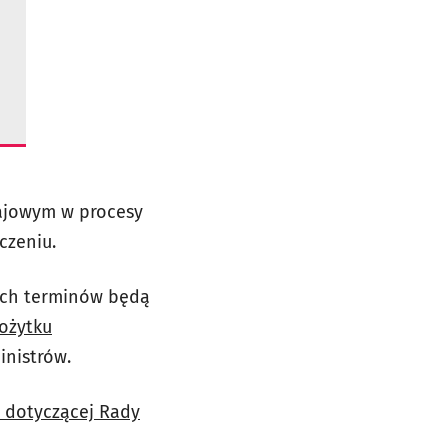
rajowym w procesy
czeniu.
ych terminów będą
Pożytku
inistrów.
e dotyczącej Rady