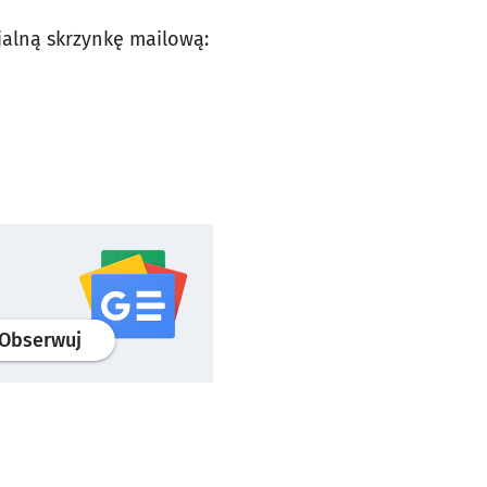
alną skrzynkę mailową:
profil
google news
serwisu wroclaw.pl
Obserwuj