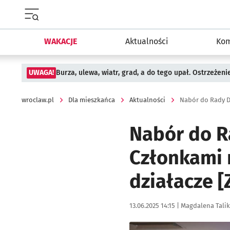
Menu główne portalu wroclaw.pl
WAKACJE
Aktualności
Kom
UWAGA!
Burza, ulewa, wiatr, grad, a do tego upał. Ostrzeżen
wroclaw.pl
Dla mieszkańca
Aktualności
Nabór do R
Członkami 
działacze 
Data publikacji:
Autor:
13.06.2025 14:15 |
Magdalena Talik
Kliknij, aby powiększyć