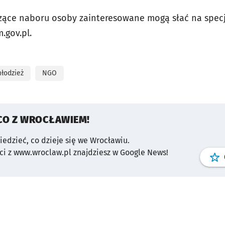
zące naboru osoby zainteresowane mogą słać na specj
.gov.pl.
łodzież
NGO
CO Z WROCŁAWIEM!
wiedzieć, co dzieje się we Wrocławiu.
i z www.wroclaw.pl znajdziesz w Google News!