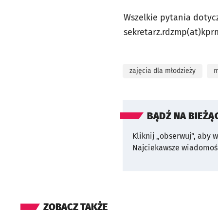
Wszelkie pytania dotyc
sekretarz.rdzmp(at)kprm
zajęcia dla młodzieży
m
BĄDŹ NA BIEŻĄ
Kliknij „obserwuj”, aby 
Najciekawsze wiadomośc
ZOBACZ TAKŻE