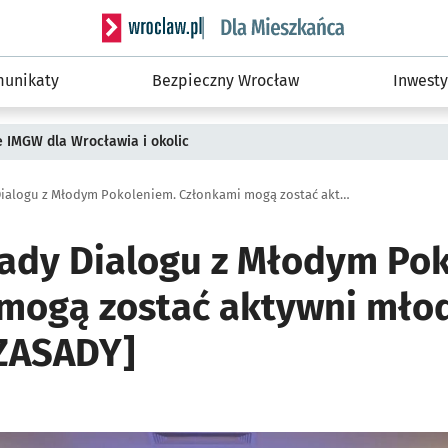
Serwis informacyjny wroclaw.pl podserwis: Dla
unikaty
Bezpieczny Wrocław
Inwesty
ie IMGW dla Wrocławia i okolic
Nabór do Rady Dialogu z Młodym Pokoleniem. Członkami mogą zostać aktywni młodzi działacze [ZASADY]
ady Dialogu z Młodym Po
mogą zostać aktywni młod
[ZASADY]