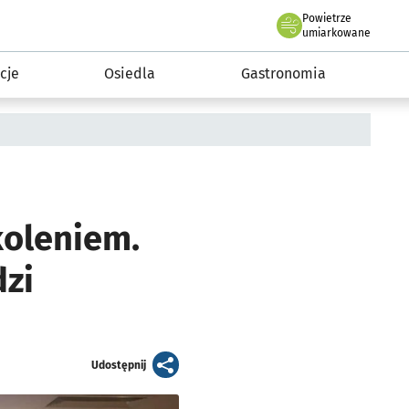
Powietrze
we Wrocławiu
 mieszkańca
umiarkowane
cje
Osiedla
Gastronomia
koleniem.
zi
artykuł
Udostępnij