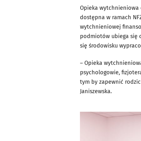
Opieka wytchnieniowa d
dostępna w ramach NFZ 
wytchnieniowej finanso
podmiotów ubiega się o
się środowisku wyprac
– Opieka wytchnieniowa 
psychologowie, fizjoter
tym by zapewnić rodzic
Janiszewska.