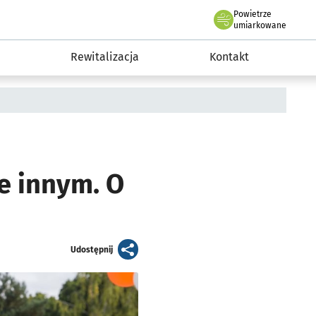
Powietrze
we Wrocławiu
awia
umiarkowane
Rewitalizacja
Kontakt
ie innym. O
artykuł
Udostępnij