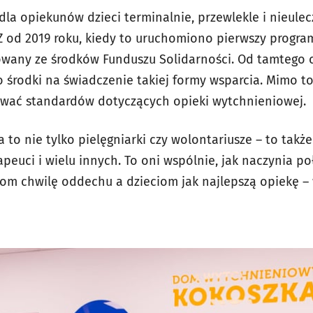
la opiekunów dzieci terminalnie, przewlekle i nieulec
od 2019 roku, kiedy to uruchomiono pierwszy progra
wany ze środków Funduszu Solidarności. Od tamtego cz
 środki na świadczenie takiej formy wsparcia. Mimo to
ować standardów dotyczących opieki wytchnieniowej.
to nie tylko pielęgniarki czy wolontariusze – to także
apeuci i wielu innych. To oni wspólnie, jak naczynia p
om chwilę oddechu a dzieciom jak najlepszą opiekę – 