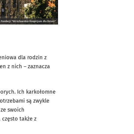
 Fundacji "Wrocławskie Hospicjum dla Dzieci"
eniowa dla rodzin z
den z nich – zaznacza
chorych. Ich karkołomne
otrzebami są zwykle
 ze swoich
 często także z