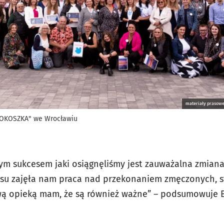
materiały prasowe
KOKOSZKA" we Wrocławiu
ym sukcesem jaki osiągnęliśmy jest zauważalna zmian
asu zajęła nam praca nad przekonaniem zmęczonych, s
 opieką mam, że są również ważne” – podsumowuje B