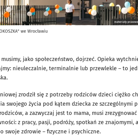
materiały prasowe
KOKOSZKA" we Wrocławiu
h musimy, jako społeczeństwo, dojrzeć. Opieka wytchni
my: nieuleczalnie, terminalnie lub przewlekle – to je
ka.
niowej zrodził się z potrzeby rodziców dzieci ciężko 
a swojego życia pod kątem dziecka ze szczególnymi p
 rodziców, a zazwyczaj jest to mama, musi zrezygnować
ści: z pracy, pasji, podróży, spotkań ze znajomymi, a
 swoje zdrowie – fizyczne i psychiczne.