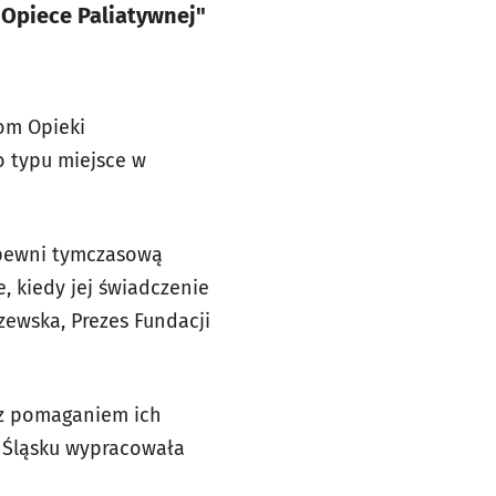
Opiece Paliatywnej"
om Opieki
o typu miejsce w
apewni tymczasową
, kiedy jej świadczenie
zewska, Prezes Fundacji
raz pomaganiem ich
 Śląsku wypracowała