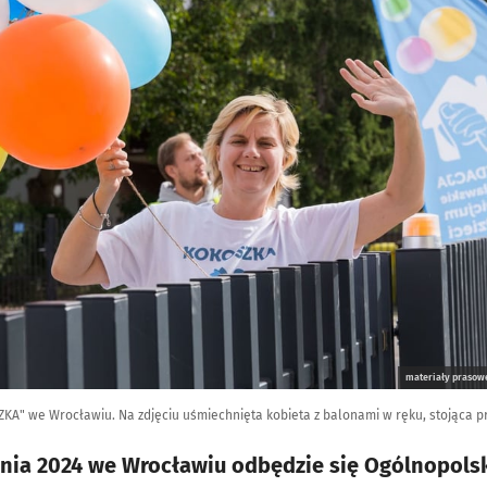
materiały prasowe
A" we Wrocławiu. Na zdjęciu uśmiechnięta kobieta z balonami w ręku, stojąca pr
śnia 2024 we Wrocławiu odbędzie się Ogólnopols