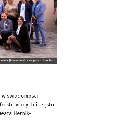
 Fundacji "Wrocławskie Hospicjum dla Dzieci"
a w świadomości
frustrowanych i często
eata Hernik-