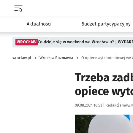
Menu główne portalu wroclaw.pl
Aktualności
Budżet partycypacyjny
WROCŁAW
Co dzieje się w weekend we Wrocławiu? | WYDAR
wroclaw.pl
Wrocław Rozmawia
O opiece wytchnieniowej we 
Trzeba zadb
opiece wyt
Data publikacji:
Autor:
09.08.2024 10:53 |
Redakcja www.w
Kliknij, aby powiększyć