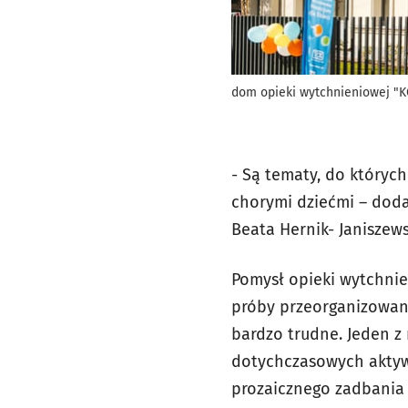
dom opieki wytchnieniowej "
- Są tematy, do któryc
chorymi dziećmi – dodaj
Beata Hernik- Janiszews
Pomysł opieki wytchnie
próby przeorganizowani
bardzo trudne. Jeden z
dotychczasowych aktywno
prozaicznego zadbania o