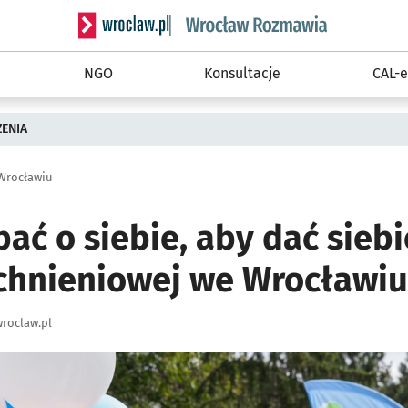
Serwis informacyjny wroclaw.pl podserwis: Rozm
NGO
Konsultacje
CAL-e
ZENIA
Wrocławiu
ać o siebie, aby dać sieb
chnieniowej we Wrocławiu
roclaw.pl