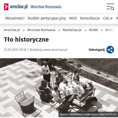
Serwis informacyjny wroclaw.pl podserwis: Rozmawia
Menu
Aktualności
Budżet partycypacyjny
NGO
Konsultacje
CAL-e
R
wroclaw.pl
Wrocław Rozmawia
Rewitalizacja
WuWA
WuWA 19
Tło historyczne
Data publikacji:
Autor:
artykuł
31.05.2022 09:18 |
Redakcja www.wroclaw.pl
Udostępnij
Kliknij, aby powiększyć
Muzeum Architektury we Wrocławiu, Mat IIIb 533-32