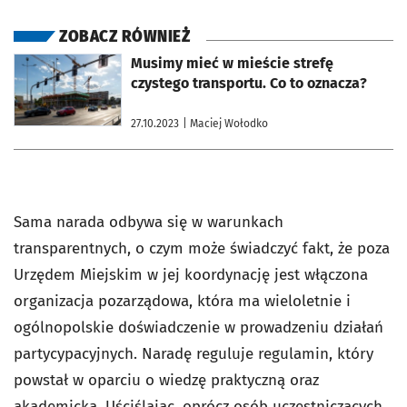
ZOBACZ RÓWNIEŻ
otworzy się w nowej karcie
Musimy mieć w mieście strefę
czystego transportu. Co to oznacza?
27.10.2023
| Maciej Wołodko
Sama narada odbywa się w warunkach
transparentnych, o czym może świadczyć fakt, że poza
Urzędem Miejskim w jej koordynację jest włączona
organizacja pozarządowa, która ma wieloletnie i
ogólnopolskie doświadczenie w prowadzeniu działań
partycypacyjnych. Naradę reguluje regulamin, który
powstał w oparciu o wiedzę praktyczną oraz
akademicką. Uściślając, oprócz osób uczestniczących