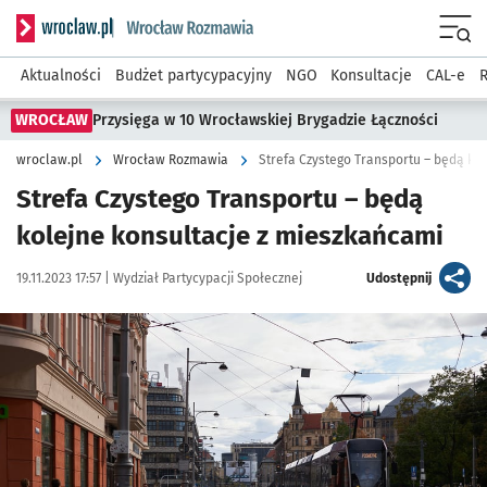
Serwis informacyjny wroclaw.pl podserwis: Rozmawia
Menu
Aktualności
Budżet partycypacyjny
NGO
Konsultacje
CAL-e
R
WROCŁAW
Przysięga w 10 Wrocławskiej Brygadzie Łączności
wroclaw.pl
Wrocław Rozmawia
Strefa Czystego Transportu – będą ko
Strefa Czystego Transportu – będą
kolejne konsultacje z mieszkańcami
Data publikacji:
Autor:
artykuł
19.11.2023 17:57 |
Wydział Partycypacji Społecznej
Udostępnij
Kliknij, aby powiększyć