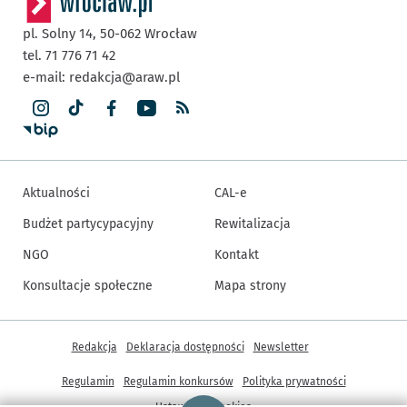
pl. Solny 14,
50-062
Wrocław
tel. 71 776 71 42
e-mail:
redakcja@araw.pl
Aktualności
CAL-e
Budżet partycypacyjny
Rewitalizacja
NGO
Kontakt
Konsultacje społeczne
Mapa strony
Inne informacje
Redakcja
Deklaracja dostępności
Newsletter
Regulamin
Regulamin konkursów
Polityka prywatności
Strona główna - wroclaw.pl
Ustawienia cookies