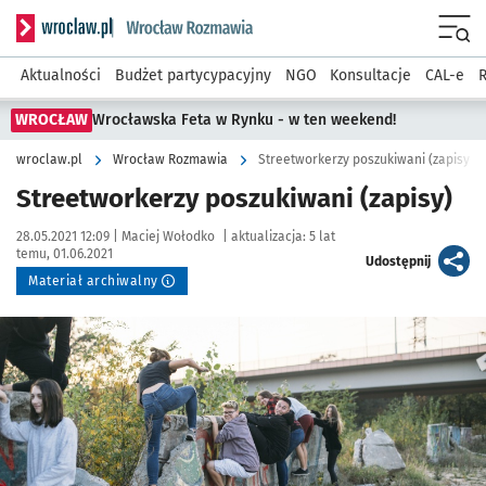
Serwis informacyjny wroclaw.pl podserwis: Rozmawia
Menu
Aktualności
Budżet partycypacyjny
NGO
Konsultacje
CAL-e
R
WROCŁAW
Wrocławska Feta w Rynku - w ten weekend!
wroclaw.pl
Wrocław Rozmawia
Streetworkerzy poszukiwani (zapisy)
Streetworkerzy poszukiwani (zapisy)
Data publikacji:
Autor:
28.05.2021 12:09 |
Maciej Wołodko
|
aktualizacja:
5 lat
temu, 01.06.2021
artykuł
Udostępnij
Materiał archiwalny
Kliknij, aby powiększyć