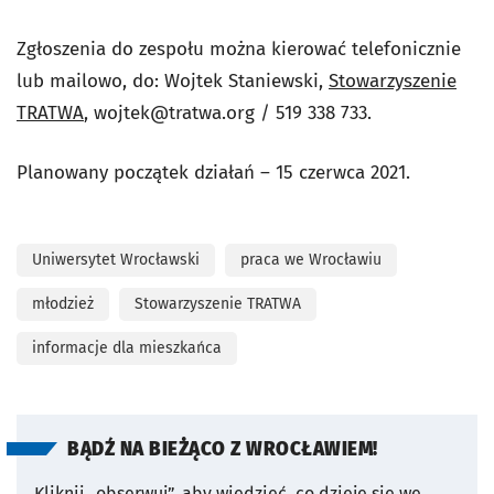
Zgłoszenia do zespołu można kierować telefonicznie
lub mailowo, do: Wojtek Staniewski,
Stowarzyszenie
TRATWA
,
wojtek@tratwa.org
/ 519 338 733.
Planowany początek działań – 15 czerwca 2021.
Uniwersytet Wrocławski
praca we Wrocławiu
młodzież
Stowarzyszenie TRATWA
informacje dla mieszkańca
BĄDŹ NA BIEŻĄCO Z WROCŁAWIEM!
Kliknij „obserwuj”, aby wiedzieć, co dzieje się we