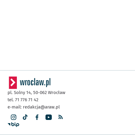
pl. Solny 14,
50-062
Wrocław
tel. 71 776 71 42
e-mail:
redakcja@araw.pl