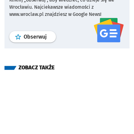
Wrocławiu.
Najciekawsze wiadomości z
www.wroclaw.pl znajdziesz w Google News!
profil
google news
serwisu wroclaw
Obserwuj
ZOBACZ TAKŻE