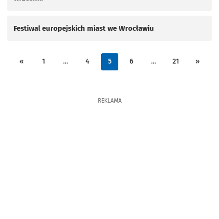
Festiwal europejskich miast we Wrocławiu
«
1
…
4
5
6
…
21
»
REKLAMA