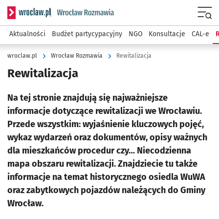
Serwis informacyjny wroclaw.pl podserwis: Rozmawia
Menu
Aktualności
Budżet partycypacyjny
NGO
Konsultacje
CAL-e
R
wroclaw.pl
Wrocław Rozmawia
Rewitalizacja
Rewitalizacja
Na tej stronie znajdują się najważniejsze
informacje dotyczące rewitalizacji we Wrocławiu.
Przede wszystkim: wyjaśnienie kluczowych pojęć,
wykaz wydarzeń oraz dokumentów, opisy ważnych
dla mieszkańców procedur czy… Niecodzienna
mapa obszaru rewitalizacji. Znajdziecie tu także
informacje na temat historycznego osiedla WuWA
oraz zabytkowych pojazdów należących do Gminy
Wrocław.