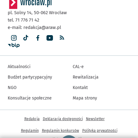
pl. Solny 14,
50-062
Wrocław
tel. 71 776 71 42
e-mail:
redakcja@araw.pl
Aktualności
CAL-e
Budżet partycypacyjny
Rewitalizacja
NGO
Kontakt
Konsultacje społeczne
Mapa strony
Inne informacje
Redakcja
Deklaracja dostępności
Newsletter
Regulamin
Regulamin konkursów
Polityka prywatności