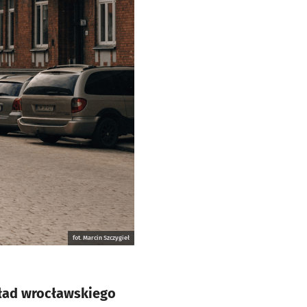
fot. Marcin Szczygieł
kład wrocławskiego