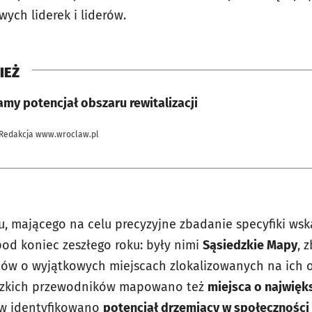
wych liderek i liderów.
IEŻ
my potencjał obszaru rewitalizacji
 Redakcja www.wroclaw.pl
u, mającego na celu precyzyjne zbadanie specyfiki wsk
pod koniec zeszłego roku: były nimi
Sąsiedzkie Mapy
, 
ów o wyjątkowych miejscach zlokalizowanych na ich 
dzkich przewodników
mapowano też
miejsca o najwięk
ów identyfikowano
potencjał drzemiący w społeczności 