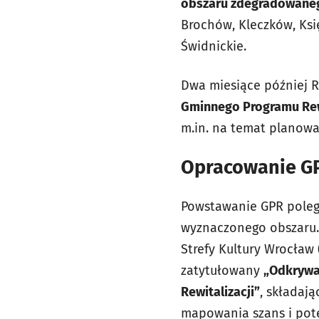
obszaru zdegradowanego
Brochów, Kleczków, Ksi
Świdnickie.
Dwa miesiące później R
Gminnego Programu Rewi
m.in. na temat planow
Opracowanie GP
Powstawanie GPR polega
wyznaczonego obszaru. 
Strefy Kultury Wrocław
zatytułowany
„Odkrywa
Rewitalizacji”
, składaj
mapowania szans i pote