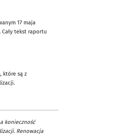
owanym 17 maja
.
Cały tekst raportu
h
, które są z
zacji.
na konieczność
lizacji. Renowacja