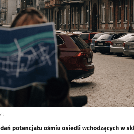
wiu
adań potencjału ośmiu osiedli wchodzących w s