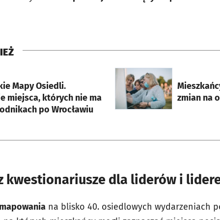
IEŻ
rcie
otworzy się w nowej karci
ie Mapy Osiedli.
Mieszkańcy
e miejsca, których nie ma
zmian na 
odnikach po Wrocławiu
kwestionariusze dla liderów i lider
mapowania
na blisko 40. osiedlowych wydarzeniach po