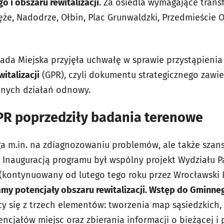
 i obszaru rewitalizacji
. Za osiedla wymagające trans
ęże, Nadodrze, Ołbin, Plac Grunwaldzki, Przedmieście O
ada Miejska przyjęła uchwałę w sprawie przystąpieni
talizacji
(GPR), czyli dokumentu strategicznego zawi
anych działań odnowy.
R poprzedziły badania terenowe
 m.in. na zdiagnozowaniu problemów, ale także szans
Inauguracją programu był wspólny projekt Wydziału Pa
 (kontynuowany od lutego tego roku przez Wrocławski I
my potencjały obszaru rewitalizacji. Wstęp do Gminn
ący się z trzech elementów: tworzenia map sąsiedzkich
ncjałów miejsc oraz zbierania informacji o bieżącej i