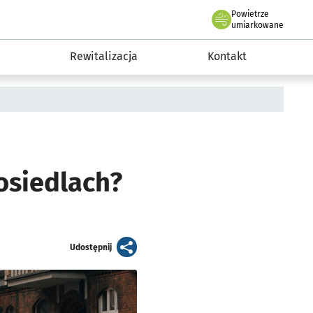
Powietrze
we Wrocławiu
awia
umiarkowane
Rewitalizacja
Kontakt
osiedlach?
artykuł
Udostępnij