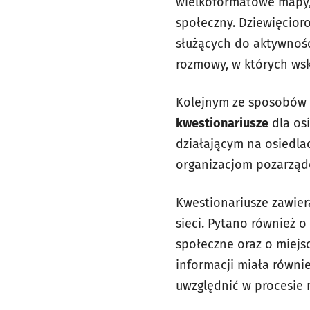
wielkoformatowe mapy, 
społeczny. Dziewięcior
służących do aktywności
rozmowy, w których wska
Kolejnym ze sposobów u
kwestionariusze
dla osi
działającym na osiedla
organizacjom pozarzą
Kwestionariusze zawier
sieci. Pytano również 
społeczne oraz o miejs
informacji miała równie
uwzględnić w procesie r