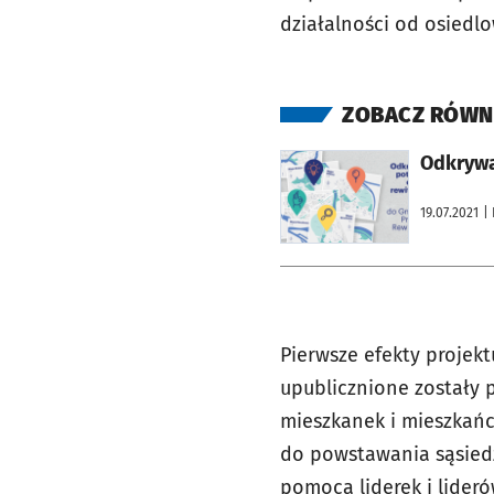
działalności od osiedlo
ZOBACZ RÓWN
otworzy się w nowej karcie
Odkrywa
19.07.2021
|
Pierwsze efekty projekt
upublicznione zostały 
mieszkanek i mieszkańc
do powstawania sąsie
pomocą liderek i lider