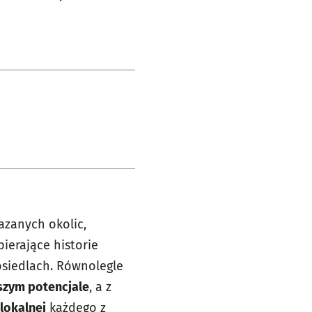
azanych okolic,
zbierające historie
osiedlach. Równolegle
szym potencjale
, a z
lokalnej
każdego z