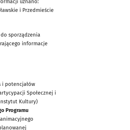
formacji uznano:
ławskie i Przedmieście
a do sporządzenia
erającego informacje
 i potencjałów
rtycypacji Społecznej i
nstytut Kultury)
ego Programu
, animacyjnego
 planowanej