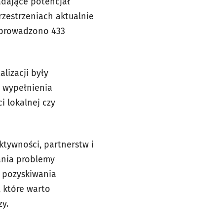
adające potencjał
rzestrzeniach aktualnie
zeprowadzono 433
lizacji były
o wypełnienia
i lokalnej czy
tywności, partnerstw i
ania problemy
a pozyskiwania
, które warto
zy.