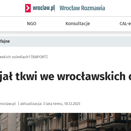
Serwis informacyjny wroclaw.pl podserwis: Rozm
NGO
Konsultacje
CAL-e
fajne
awskich osiedlach? [RAPORT]
jał tkwi we wrocławskich 
roclaw.pl
|
aktualizacja:
3 lata temu, 18.12.2023