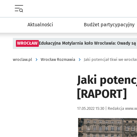
Menu główne portalu wroclaw.pl
Aktualności
Budżet partycypacyjny
WROCŁAW
Edukacyjna Motylarnia koło Wrocławia: Owady są 
wroclaw.pl
Wrocław Rozmawia
Jaki potencjał tkwi we wrocł
Jaki potenc
[RAPORT]
Data publikacji:
Autor:
17.05.2022 15:30 |
Redakcja www.w
Kliknij, aby powiększyć