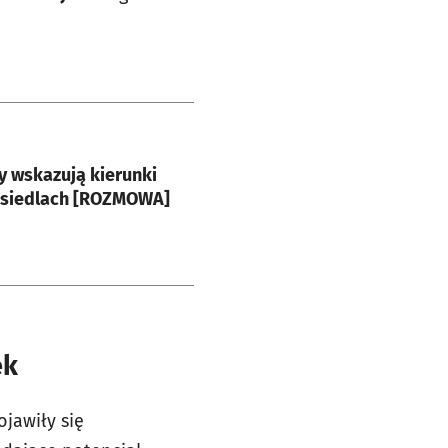
e
 wskazują kierunki
osiedlach [ROZMOWA]
ek
jawiły się