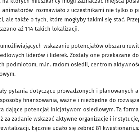
na których mieszkańcy mogli zaznaczać miejsca posi
o animatorów rozmawiało z uczestnikami nie tylko o p
, ale także o tych, które mogłyby takimi się stać. Pr
zano aż 114 takich lokalizacji.
możliwiających wskazanie potencjałów obszaru rewita
edlowych liderów i liderek. Zostały one przekazane d
ch podmiotom, m.in. radom osiedli, centrom aktywnośc
dowym.
ały pytania dotyczące prowadzonych i planowanych ak
o sposoby finansowania, ważne i niezbędne do rozwiąz
ca dające potencjał inicjatywom osiedlowym. Ta form
ż za zadanie wskazać aktywne organizacje i instytucje
ewitalizacji. Łącznie udało się zebrać 81 kwestionarius