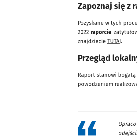
Zapoznaj się z 
Pozyskane w tych proce
2022
raporcie
zatytuł
znajdziecie
TUTAJ
.
Przegląd lokal
Raport stanowi bogatą
powodzeniem realizowan
Opracow
odejści