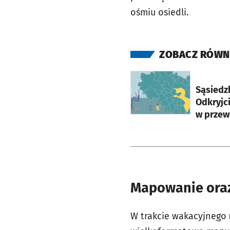
ośmiu osiedli
.
ZOBACZ RÓWN
otworzy się w nowej ka
Sąsiedzk
Odkryjci
w przew
Mapowanie oraz 
W trakcie wakacyjnego