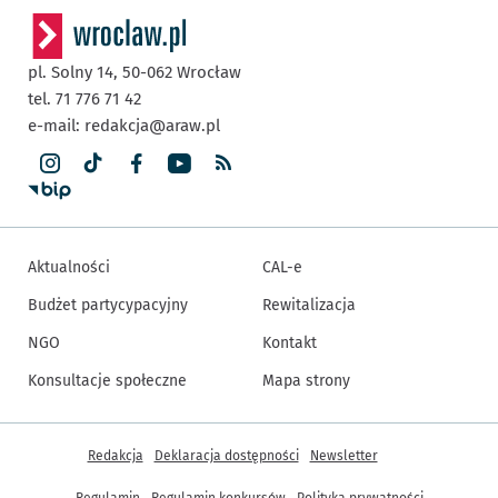
pl. Solny 14,
50-062
Wrocław
tel. 71 776 71 42
e-mail:
redakcja@araw.pl
Aktualności
CAL-e
Budżet partycypacyjny
Rewitalizacja
NGO
Kontakt
Konsultacje społeczne
Mapa strony
Inne informacje
Redakcja
Deklaracja dostępności
Newsletter
Regulamin
Regulamin konkursów
Polityka prywatności