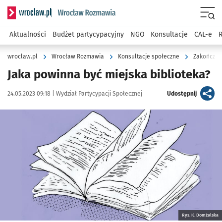
Serwis informacyjny wroclaw.pl podserwis: Rozmawia
Menu
Aktualności
Budżet partycypacyjny
NGO
Konsultacje
CAL-e
R
wroclaw.pl
Wrocław Rozmawia
Konsultacje społeczne
Zakończon
Jaka powinna być miejska biblioteka?
Data publikacji:
Autor:
artykuł
24.05.2023 09:18 |
Wydział Partycypacji Społecznej
Udostępnij
Kliknij, aby powiększyć
Rys. K. Domżalska