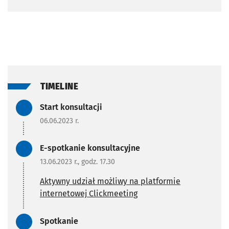
TIMELINE
Zadanie zrealizowane/Zada
Start konsultacji
06.06.2023 r.
Zadanie zrealizowane/Zada
E-spotkanie konsultacyjne
13.06.2023 r., godz. 17.30
Aktywny udział możliwy na platformie
internetowej Clickmeeting
Zadanie zrealizowane/Zada
Spotkanie