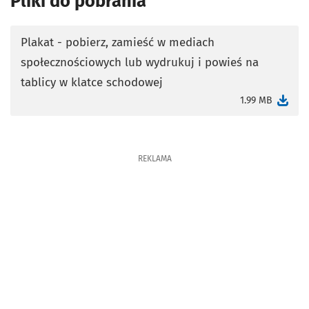
Pliki do pobrania
Plakat - pobierz, zamieść w mediach
społecznościowych lub wydrukuj i powieś na
otworzy się w nowej karcie
tablicy w klatce schodowej
1.99 MB
REKLAMA