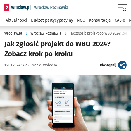
Serwis informacyjny wroclaw.pl podserwis: Rozmawia
Menu
Aktualności
Budżet partycypacyjny
NGO
Konsultacje
CAL-e
R
wroclaw.pl
Wrocław Rozmawia
Jak zgłosić projekt do WBO 2024? Zoba
Jak zgłosić projekt do WBO 2024?
Zobacz krok po kroku
Data publikacji:
Autor:
artykuł
16.01.2024 14:25 |
Maciej Wołodko
Udostępnij
Kliknij, aby powiększyć