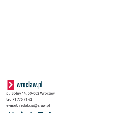
pl. Solny 14,
50-062
Wrocław
tel. 71 776 71 42
e-mail:
redakcja@araw.pl