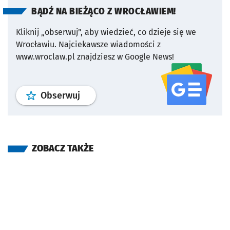
BĄDŹ NA BIEŻĄCO Z WROCŁAWIEM!
Kliknij „obserwuj”, aby wiedzieć, co dzieje się we
Wrocławiu.
Najciekawsze wiadomości z
www.wroclaw.pl znajdziesz w Google News!
profil
google news
serwisu wroclaw
Obserwuj
ZOBACZ TAKŻE