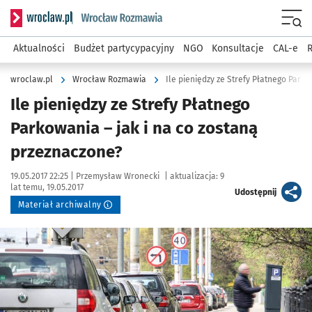
Serwis informacyjny wroclaw.pl podserwis: Rozmawia
Menu
Aktualności
Budżet partycypacyjny
NGO
Konsultacje
CAL-e
R
wroclaw.pl
Wrocław Rozmawia
Ile pieniędzy ze Strefy Płatnego Park
Ile pieniędzy ze Strefy Płatnego
Parkowania – jak i na co zostaną
przeznaczone?
Data publikacji:
Autor:
19.05.2017 22:25 |
Przemysław Wronecki
|
aktualizacja:
9
lat temu, 19.05.2017
artykuł
Udostępnij
Materiał archiwalny
Kliknij, aby powiększyć