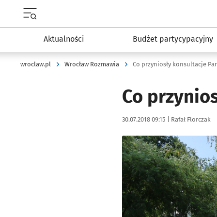
Menu główne portalu wroclaw.pl
Aktualności
Budżet partycypacyjny
wroclaw.pl
Wrocław Rozmawia
Co przyniosły konsultacje Pa
Co przynios
Data publikacji:
Autor:
30.07.2018 09:15 |
Rafał Florczak
Kliknij, aby powiększyć