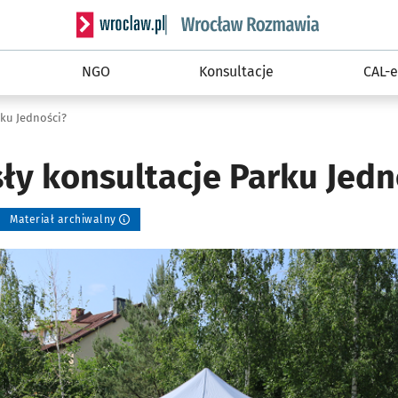
Serwis informacyjny wroclaw.pl podserwis: Rozm
NGO
Konsultacje
CAL-e
rku Jedności?
ły konsultacje Parku Jedn
Materiał archiwalny