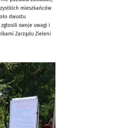
szystkich mieszkańców
koło dwustu
głosili swoje uwagi i
elkami Zarządu Zieleni