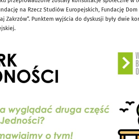
oku przeprowadzone zostały konsultacje społeczne w te
ndację na Rzecz Studiów Europejskich, Fundację Dom 
aj Zakrzów”. Punktem wyjścia do dyskusji były dwie k
jskiej.