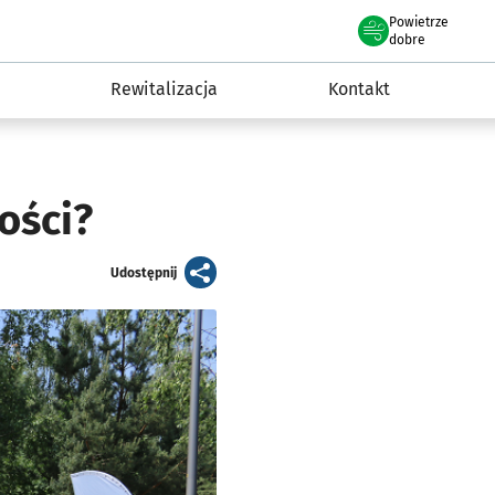
Powietrze
we Wrocławiu
awia
dobre
Rewitalizacja
Kontakt
ości?
artykuł
Udostępnij