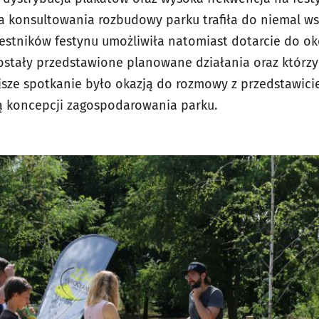
a konsultowania rozbudowy parku trafiła do niemal w
czestników festynu umożliwiła natomiast dotarcie do o
stały przedstawione planowane działania oraz którzy z
ejsze spotkanie było okazją do rozmowy z przedstawici
ką koncepcji zagospodarowania parku.