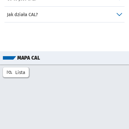
Jak działa CAL?
Pomiń mapę
MAPA CAL
Lista
Otwórz listę miejsć