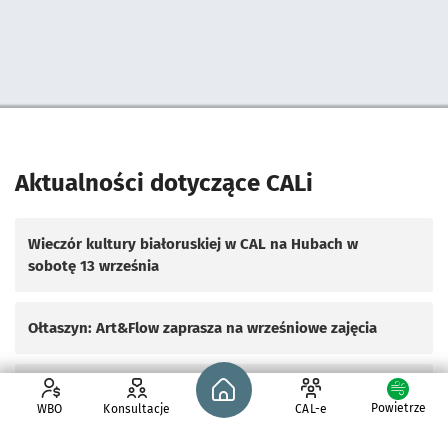
Pominięto mapę i przeniesiono do sekcji poniżej.
Aktualności dotyczące CALi
Wieczór kultury białoruskiej w CAL na Hubach w
sobotę 13 września
Ołtaszyn: Art&Flow zaprasza na wrześniowe zajęcia
Strona główna - wroclaw.pl
CAL Zakrzów zaprasza na warsztaty o motylach
Powietrze
WBO
Konsultacje
CAL-e