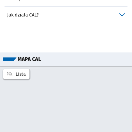
Jak działa CAL?
Pomiń mapę
MAPA CAL
Lista
Otwórz listę miejsć