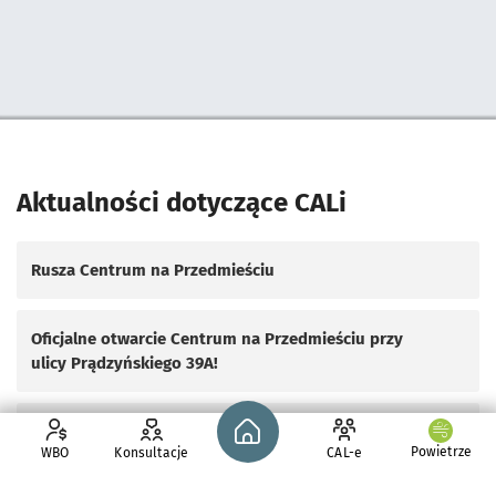
Pominięto mapę i przeniesiono do sekcji poniżej.
Aktualności dotyczące CALi
Rusza Centrum na Przedmieściu
Oficjalne otwarcie Centrum na Przedmieściu przy
ulicy Prądzyńskiego 39A!
Strona główna - wroclaw.pl
Półtora roku działalności PRZED POKOJU H13 na
Powietrze
WBO
Konsultacje
CAL-e
Przedmieściu Oławskim