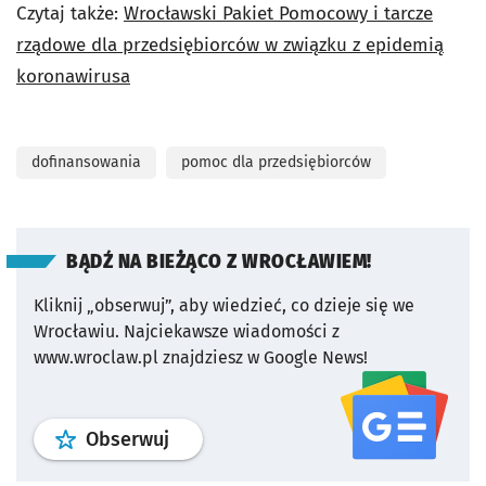
Czytaj także:
Wrocławski Pakiet Pomocowy i tarcze
rządowe dla przedsiębiorców w związku z epidemią
koronawirusa
dofinansowania
pomoc dla przedsiębiorców
BĄDŹ NA BIEŻĄCO Z WROCŁAWIEM!
Kliknij „obserwuj”, aby wiedzieć, co dzieje się we
Wrocławiu.
Najciekawsze wiadomości z
www.wroclaw.pl znajdziesz w Google News!
profil
google news
serwisu wroclaw
Obserwuj