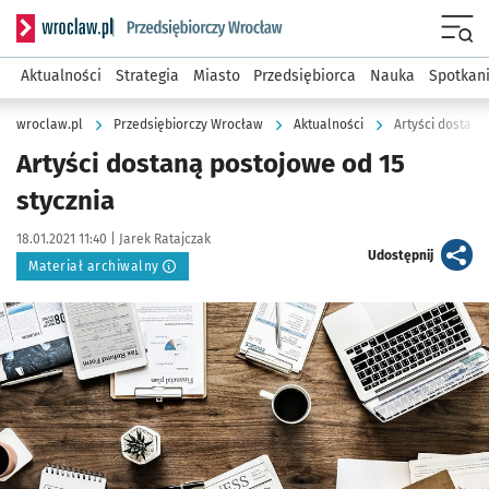
Serwis informacyjny wroclaw.pl podserwis: Strategia rozwo
Menu
Aktualności
Strategia
Miasto
Przedsiębiorca
Nauka
Spotkan
wroclaw.pl
Przedsiębiorczy Wrocław
Aktualności
Artyści dostaną
Artyści dostaną postojowe od 15
stycznia
Data publikacji:
Autor:
18.01.2021 11:40 |
Jarek Ratajczak
artykuł
Udostępnij
Materiał archiwalny
Kliknij, aby powiększyć