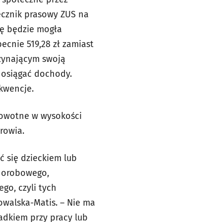
ecznik prasowy ZUS na
mę będzie mogła
ecnie 519,28 zł zamiast
czynającym swoją
ć osiągać dochody.
ekwencje.
drowotne w wysokości
rowia.
ać się dzieckiem lub
chorobowego,
go, czyli tych
owalska-Matis. – Nie ma
adkiem przy pracy lub