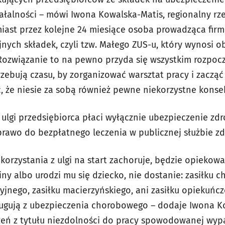
iałalności – mówi Iwona Kowalska-Matis, regionalny rz
iast przez kolejne 24 miesiące osoba prowadząca fir
jnych składek, czyli tzw. Małego ZUS-u, który wynosi ob
. Rozwiązanie to na pewno przyda się wszystkim rozpo
rzebują czasu, by zorganizować warsztat pracy i zaczą
, że niesie za sobą również pewne niekorzystne kons
z ulgi przedsiębiorca płaci wyłącznie ubezpieczenie z
prawo do bezpłatnego leczenia w publicznej służbie zd
e korzystania z ulgi na start zachoruje, będzie opiekow
ny albo urodzi mu się dziecko, nie dostanie: zasiłku 
yjnego, zasiłku macierzyńskiego, ani zasiłku opiekuńcze
ługują z ubezpieczenia chorobowego – dodaje Iwona K
eń z tytułu niezdolności do pracy spowodowanej wyp