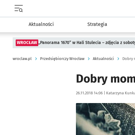
Menu główne portalu wroclaw.pl
Aktualności
Strategia
WROCŁAW
„Panorama 1670” w Hali Stulecia – zdjęcia z sobot
wroclaw.pl
Przedsiębiorczy Wrocław
Aktualności
Dobry 
Dobry mome
Data publikacji:
Autor:
26.11.2018 14:06 |
Katarzyna Kunk
Kliknij, aby powiększyć