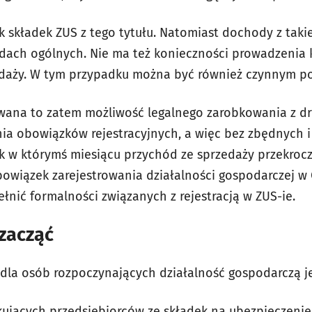
k składek ZUS z tego tytułu. Natomiast dochody z taki
ach ogólnych. Nie ma też konieczności prowadzenia k
edaży. W tym przypadku można być również czynnym po
owana to zatem możliwość legalnego zarobkowania z d
ia obowiązków rejestracyjnych, a więc bez zbędnych i
ak w którymś miesiącu przychód ze sprzedaży przekrocz
bowiązek zarejestrowania działalności gospodarczej w 
nić formalności związanych z rejestracją w ZUS-ie.
 zacząć
a osób rozpoczynających działalność gospodarczą jest
kujących przedsiębiorców ze składek na ubezpieczenie