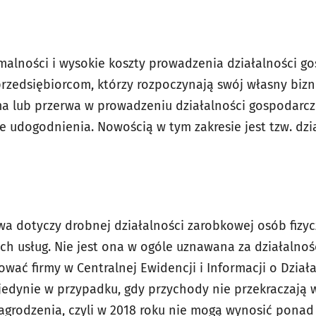
malności i wysokie koszty prowadzenia działalności go
przedsiębiorcom, którzy rozpoczynają swój własny bizne
rma lub przerwa w prowadzeniu działalności gospodarcze
re udogodnienia. Nowością w tym zakresie jest tzw. dzi
owa dotyczy drobnej działalności zarobkowej osób fizy
ch usług. Nie jest ona w ogóle uznawana za działalno
trować firmy w Centralnej Ewidencji i Informacji o Dział
 jedynie w przypadku, gdy przychody nie przekraczają
grodzenia, czyli w 2018 roku nie mogą wynosić ponad 