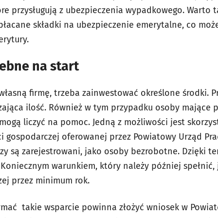
e przysługują z ubezpieczenia wypadkowego. Warto ta
opłacane składki na ubezpieczenie emerytalne, co może
rytury.
ebne na start
własną firmę, trzeba zainwestować określone środki. 
czająca ilość. Również w tym przypadku osoby mające p
mogą liczyć na pomoc. Jedną z możliwości jest skorzys
ci gospodarczej oferowanej przez Powiatowy Urząd Pra
órzy są zarejestrowani, jako osoby bezrobotne. Dzięki 
. Koniecznym warunkiem, który należy później spełnić,
zej przez minimum rok.
zymać takie wsparcie powinna złożyć wniosek w Powia