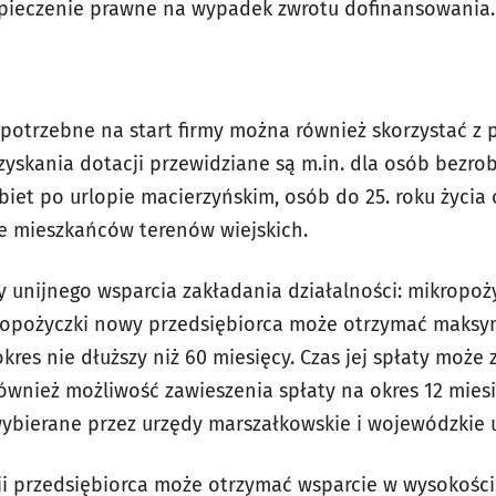
zpieczenie prawne na wypadek zwrotu dofinansowania.
potrzebne na start firmy można również skorzystać z 
zyskania dotacji przewidziane są m.in. dla osób bezro
iet po urlopie macierzyńskim, osób do 25. roku życia 
że mieszkańców terenów wiejskich.
 unijnego wsparcia zakładania działalności: mikropoż
opożyczki nowy przedsiębiorca może otrzymać maksyma
res nie dłuższy niż 60 miesięcy. Czas jej spłaty może
 również możliwość zawieszenia spłaty na okres 12 mies
bierane przez urzędy marszałkowskie i wojewódzkie u
i przedsiębiorca może otrzymać wsparcie w wysokości d