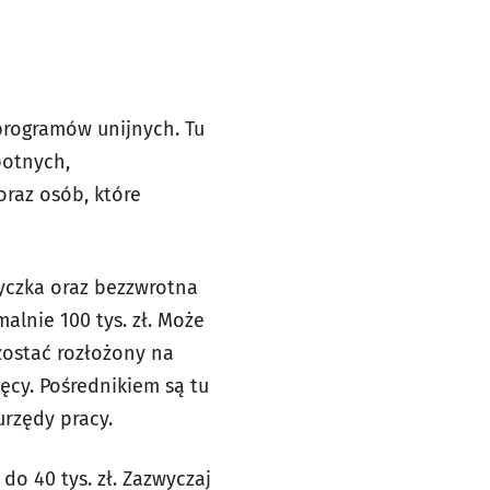
programów unijnych. Tu
botnych,
oraz osób, które
yczka oraz bezzwrotna
lnie 100 tys. zł. Może
 zostać rozłożony na
ięcy. Pośrednikiem są tu
rzędy pracy.
o 40 tys. zł. Zazwyczaj