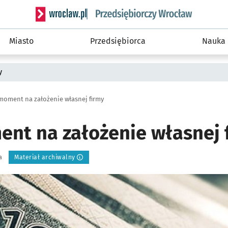
Serwis informacyjny wroclaw.pl podserwis: Strategi
Miasto
Przedsiębiorca
Nauka
y
moment na założenie własnej firmy
nt na założenie własnej 
a
Materiał archiwalny