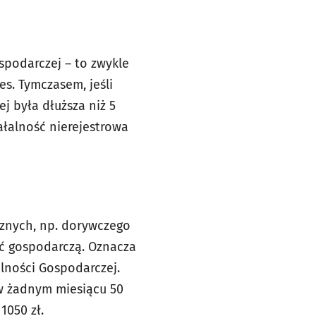
spodarczej – to zwykle
s. Tymczasem, jeśli
j była dłuższa niż 5
ałalność nierejestrowa
cznych, np. dorywczego
ść gospodarczą. Oznacza
alności Gospodarczej.
 w żadnym miesiącu 50
1050 zł.