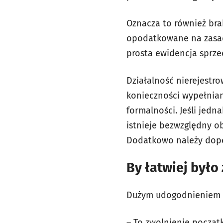
Oznacza to również bra
opodatkowane na zasad
prosta ewidencja sprz
Działalność nierejestr
konieczności wypełnian
formalności. Jeśli jedn
istnieje bezwzględny o
Dodatkowo należy dopeł
By łatwiej było
Dużym udogodnieniem dl
– To zwolnienie począt