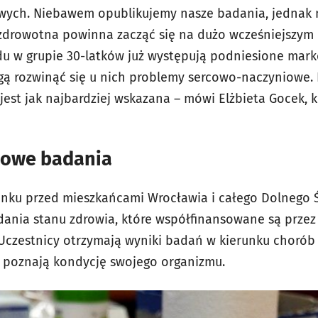
ych. Niebawem opublikujemy nasze badania, jednak m
zdrowotna powinna zacząć się na dużo wcześniejszym e
du w grupie 30-latków już występują podniesione marke
gą rozwinąć się u nich problemy sercowo-naczyniowe. 
jest jak najbardziej wskazana – mówi Elżbieta Gocek, 
mowe badania
anku przed mieszkańcami Wrocławia i całego Dolnego Ś
nia stanu zdrowia, które współfinansowane są przez 
 Uczestnicy otrzymają wyniki badań w kierunku choró
mu poznają kondycję swojego organizmu.