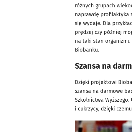
różnych grupach wiekow
naprawdę profilaktyka 
się wydaje. Dla przykła
prędzej czy później mo
na taki stan organizmu 
Biobanku.
Szansa na dar
Dzięki projektowi Biob
szansa na darmowe bada
Szkolnictwa Wyższego.
i cukrzycy, dzięki cze