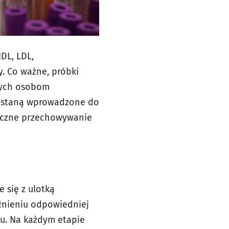
DL, LDL,
y. Co ważne, próbki
nych osobom
zostaną wprowadzone do
eczne przechowywanie
 się z ulotką
ełnieniu odpowiedniej
zu. Na każdym etapie