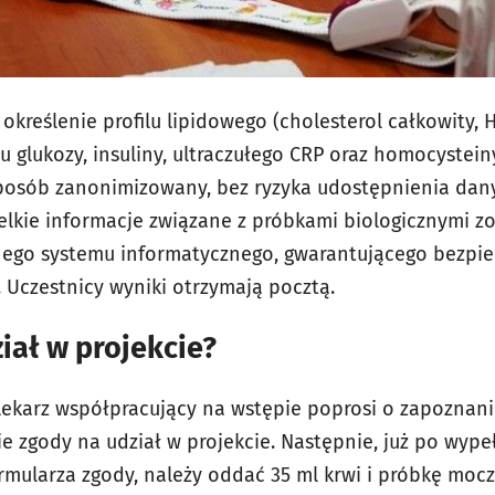
kreślenie profilu lipidowego (cholesterol całkowity, H
u glukozy, insuliny, ultraczułego CRP oraz homocystein
osób zanonimizowany, bez ryzyka udostępnienia da
lkie informacje związane z próbkami biologicznymi 
nego systemu informatycznego, gwarantującego bezpi
 Uczestnicy wyniki otrzymają pocztą.
iał w projekcie?
lekarz współpracujący na wstępie poprosi o zapoznanie
ie zgody na udział w projekcie. Następnie, już po wyp
ormularza zgody, należy oddać 35 ml krwi i próbkę moc