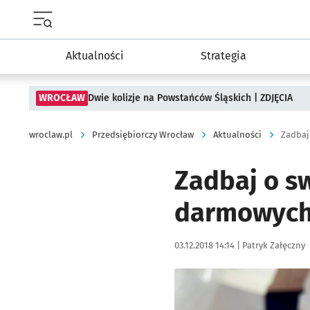
Menu główne portalu wroclaw.pl
Aktualności
Strategia
WROCŁAW
Dwie kolizje na Powstańców Śląskich | ZDJĘCIA
wroclaw.pl
Przedsiębiorczy Wrocław
Aktualności
Zadbaj o sw
darmowych
Data publikacji:
Autor:
03.12.2018 14:14 |
Patryk Załęczny
Kliknij, aby powiększyć