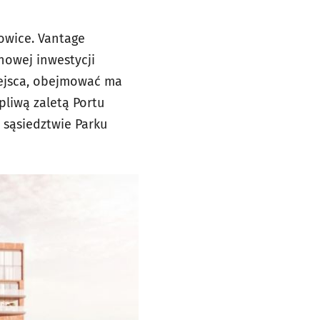
owice. Vantage
nowej inwestycji
iejsca, obejmować ma
pliwą zaletą Portu
 sąsiedztwie Parku