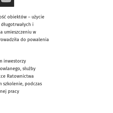
ość obiektów – użycie
 długotrwałych i
na umieszczeniu w
rowadziła do powalenia
m inwestorzy
owlanego, służby
stce Ratownictwa
m szkolenie, podczas
nej pracy