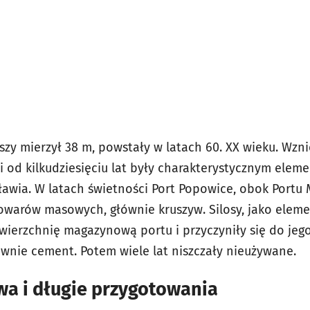
ższy mierzył 38 m, powstały w latach 60. XX wieku. Wzn
i od kilkudziesięciu lat były charakterystycznym elem
ławia. W latach świetności Port Popowice, obok Portu 
towarów masowych, głównie kruszyw. Silosy, jako elemen
wierzchnię magazynową portu i przyczyniły się do jego
wnie cement. Potem wiele lat niszczały nieużywane.
wa i długie przygotowania