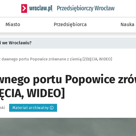
Serwis informacyjny wroclaw.pl podserwis: Strategi
Miasto
Przedsiębiorca
Nauka
i we Wrocławiu?
 z dawnego portu Popowice zrównane z ziemią [ZDJĘCIA, WIDEO]
awnego portu Popowice zr
ĘCIA, WIDEO]
ski
Materiał archiwalny