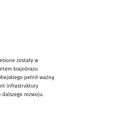
iesione zostały w
entem krajobrazu
Miejskiego pełnił ważną
t infrastruktury
 dalszego rozwoju.