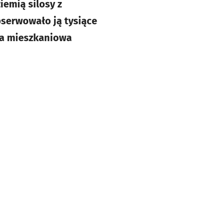
emią silosy z
bserwowało ją tysiące
ja mieszkaniowa