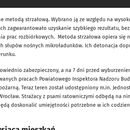
ne metodą strzałową. Wybrano ją ze względu na wysok
 zagwarantowało uzyskanie szybkiego rezultatu, bez
nia prac rozbiórkowych. Metoda strzałowa opiera się 
ach słupów nośnych mikroładunków. Ich detonacja dop
erunku.
owiednio zabezpieczony, a na 7 dni przed wyburzenie
wanych pracach Powiatowego Inspektora Nadzoru Bud
pożarną. Teraz teren został udostępniony m.in. Jedno
Wrocław. Strażacy z psami ratowniczymi odbędą na ni
ędą doskonalić umiejętności potrzebne w ich codzien
ysiąca mieszkań