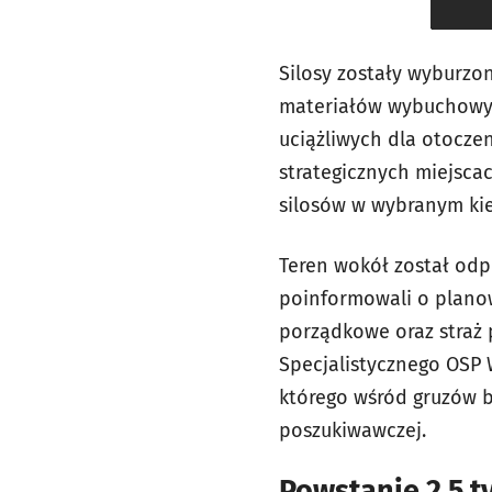
Silosy zostały wyburzo
materiałów wybuchowych
uciążliwych dla otocze
strategicznych miejsc
silosów w wybranym ki
Teren wokół został odp
poinformowali o plano
porządkowe oraz straż 
Specjalistycznego OSP 
którego wśród gruzów b
poszukiwawczej.
Powstanie 2,5 t