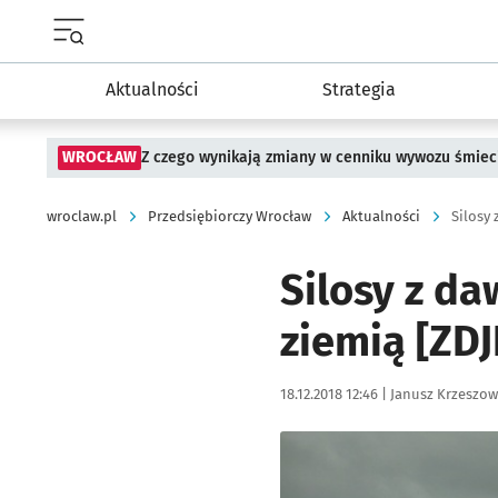
Menu główne portalu wroclaw.pl
Aktualności
Strategia
WROCŁAW
Z czego wynikają zmiany w cenniku wywozu śmiec
wroclaw.pl
Przedsiębiorczy Wrocław
Aktualności
Silosy
Silosy z d
ziemią [ZDJ
Data publikacji:
Autor:
18.12.2018 12:46 |
Janusz Krzeszow
Kliknij, aby powiększyć