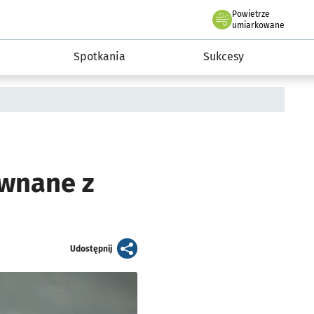
Powietrze
we Wrocławiu
a rozwoju przedsiębiorczości miasta Wrocławia
umiarkowane
Spotkania
Sukcesy
ównane z
artykuł
Udostępnij