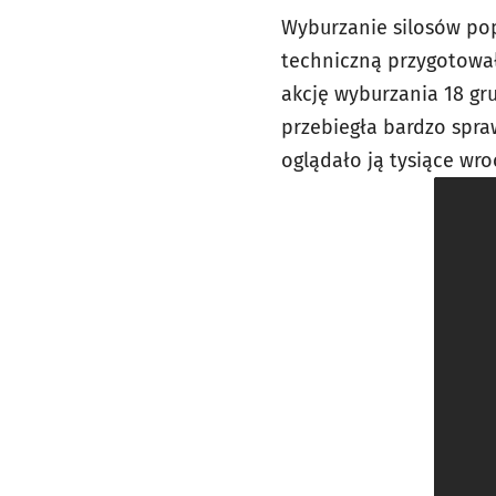
Wyburzanie silosów po
techniczną przygotował
akcję wyburzania 18 gru
przebiegła bardzo spraw
oglądało ją tysiące wro