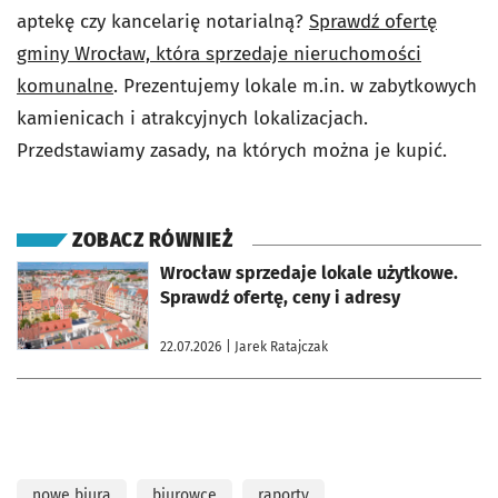
aptekę czy kancelarię notarialną?
Sprawdź ofertę
gminy Wrocław, która sprzedaje nieruchomości
komunalne
. Prezentujemy lokale m.in. w zabytkowych
kamienicach i atrakcyjnych lokalizacjach.
Przedstawiamy zasady, na których można je kupić.
ZOBACZ RÓWNIEŻ
otworzy się w nowej karcie
Wrocław sprzedaje lokale użytkowe.
Sprawdź ofertę, ceny i adresy
22.07.2026
| Jarek Ratajczak
nowe biura
biurowce
raporty