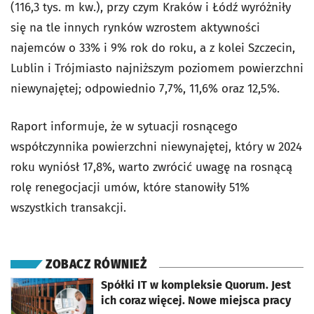
(116,3 tys. m kw.), przy czym Kraków i Łódź wyróżniły
się na tle innych rynków wzrostem aktywności
najemców o 33% i 9% rok do roku, a z kolei Szczecin,
Lublin i Trójmiasto najniższym poziomem powierzchni
niewynajętej; odpowiednio 7,7%, 11,6% oraz 12,5%.
Raport informuje, że w sytuacji rosnącego
współczynnika powierzchni niewynajętej, który w 2024
roku wyniósł 17,8%, warto zwrócić uwagę na rosnącą
rolę renegocjacji umów, które stanowiły 51%
wszystkich transakcji.
ZOBACZ RÓWNIEŻ
otworzy się w nowej karcie
Spółki IT w kompleksie Quorum. Jest
ich coraz więcej. Nowe miejsca pracy