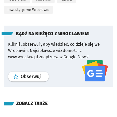
Inwestycje we Wrocławiu
BĄDŹ NA BIEŻĄCO Z WROCŁAWIEM!
Kliknij „obserwuj”, aby wiedzieć, co dzieje się we
Wrocławiu.
Najciekawsze wiadomości z
www.wroclaw.pl znajdziesz w Google News!
profil
google news
serwisu wroclaw
Obserwuj
ZOBACZ TAKŻE