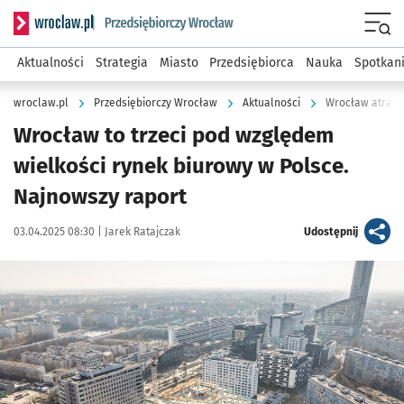
Serwis informacyjny wroclaw.pl podserwis: Strategia rozwo
Menu
Aktualności
Strategia
Miasto
Przedsiębiorca
Nauka
Spotkan
wroclaw.pl
Przedsiębiorczy Wrocław
Aktualności
Wrocław atrakcy
Wrocław to trzeci pod względem
wielkości rynek biurowy w Polsce.
Najnowszy raport
Data publikacji:
Autor:
artykuł
03.04.2025 08:30 |
Jarek Ratajczak
Udostępnij
Kliknij, aby powiększyć