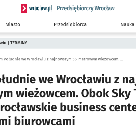
Serwis informacyjny wroclaw.pl podserwis: Strategi
Miasto
Przedsiębiorca
Nauka
wiu | TERMINY
Centrum Południe we Wrocławiu z najnowszym 55-metrowym wieżowcem. Obok Sky Tower powstaje wrocławskie business center z największymi biurowcami
łudnie we Wrocławiu z n
ym wieżowcem. Obok Sky 
rocławskie business cente
mi biurowcami