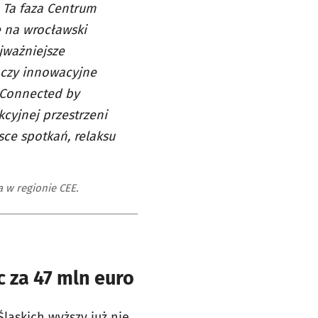
 Ta faza Centrum
e na wrocławski
jważniejsze
 czy innowacyjne
a Connected by
kcyjnej przestrzeni
sce spotkań, relaksu
 w regionie CEE.
 za 47 mln euro
ląskich wyższy już nie