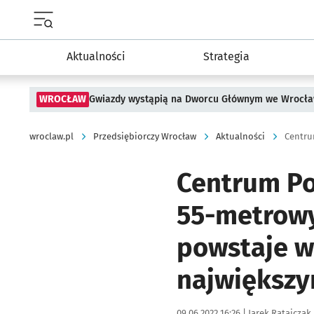
Menu główne portalu wroclaw.pl
Aktualności
Strategia
WROCŁAW
Gwiazdy wystąpią na Dworcu Głównym we Wrocła
wroclaw.pl
Przedsiębiorczy Wrocław
Aktualności
Centrum Po
55-metrow
powstaje w
największy
Data publikacji:
Autor:
09.06.2022 16:26 |
Jarek Ratajczak