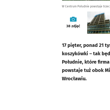
W Centrum Południe powstaje trzec
galeria
38
zdjęć
17 pięter, ponad 21 
koszykówki – tak bę
Południe, które firm
powstaje tuż obok Mi
Wrocławiu.