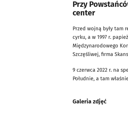
Przy Powstańców
center
Przed wojną były tam r
cyrku, a w 1997 r. papi
Międzynarodowego Kongr
Szczęśliwej, firma Ska
9 czerwca 2022 r. na s
Południe, a tam właśn
Galeria zdjęć