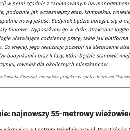
ycji w pełni zgodnie z zaplanowanym harmonogramem.
e, podobnie jak wcześniejszy etap, kompleksu, wniesi
upełnie nową jakość. Budynek będzie ubiegać się o na
katy biurowe. Wyposażymy go w duże, atrakcyjne loggie
ogie ułatwiające codzienną pracę, takie jak platform
. Co więcej, jego realizacja pozwoli na stworzenie atra
y budynkami I oraz II fazy, która będzie stanowić miej
zynku, również dla okolicznych mieszkańców
a Zawada-Biszczad, menadżer projektu w spółce biurowej Skanska
ie: najnowszy 55-metrowy wieżowiec
y wieżowiec w Centrum Południe przy ul. Powstańców Ś