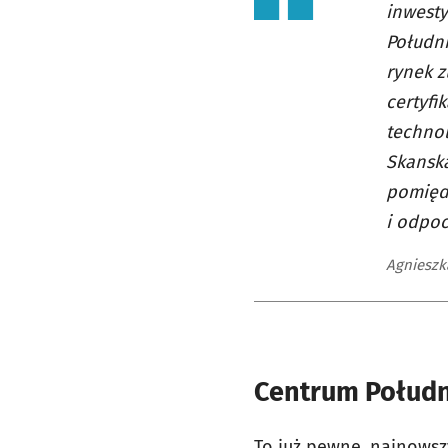
inwest
Południ
rynek z
certyfi
technol
Skanska
pomiędz
i odpoc
Agnieszk
Centrum Połudn
To już pewne, najnowsz