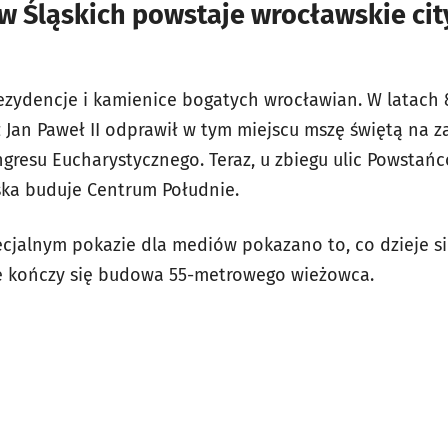
 Śląskich powstaje wrocławskie city
ezydencje i kamienice bogatych wrocławian. W latach 
eż Jan Paweł II odprawił w tym miejscu mszę świętą na 
esu Eucharystycznego. Teraz, u zbiegu ulic Powstańcó
nska buduje Centrum Południe.
pecjalnym pokazie dla mediów pokazano to, co dzieje 
ie kończy się budowa 55-metrowego wieżowca.