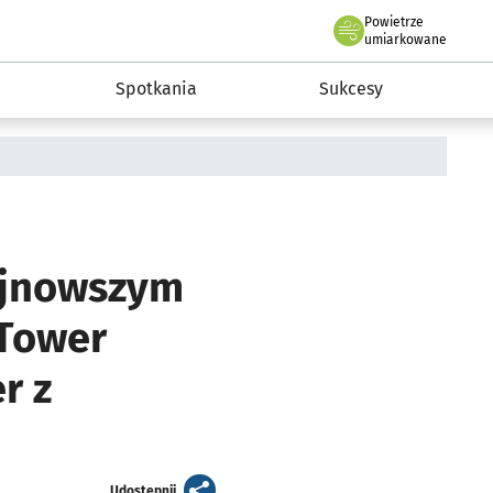
Powietrze
we Wrocławiu
a rozwoju przedsiębiorczości miasta Wrocławia
umiarkowane
Spotkania
Sukcesy
ajnowszym
Tower
r z
artykuł
Udostępnij