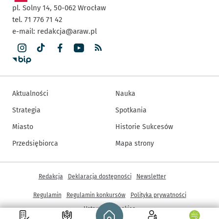
pl. Solny 14,
50-062
Wrocław
tel. 71 776 71 42
e-mail:
redakcja@araw.pl
Aktualności
Nauka
Strategia
Spotkania
Miasto
Historie Sukcesów
Przedsiębiorca
Mapa strony
Inne informacje
Redakcja
Deklaracja dostępności
Newsletter
Regulamin
Regulamin konkursów
Polityka prywatności
Strona główna - wroclaw.pl
Ustawienia cookies