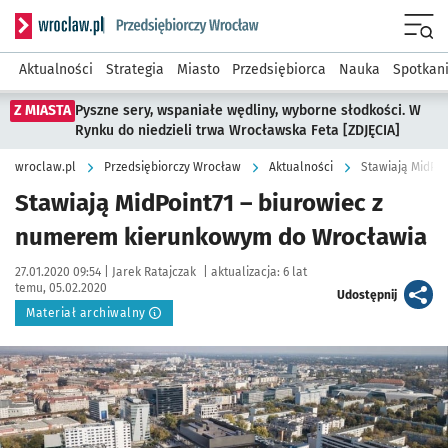
Serwis informacyjny wroclaw.pl podserwis: Strategia rozwo
Menu
Aktualności
Strategia
Miasto
Przedsiębiorca
Nauka
Spotkan
Z MIASTA
Pyszne sery, wspaniałe wędliny, wyborne słodkości. W
Rynku do niedzieli trwa Wrocławska Feta [ZDJĘCIA]
wroclaw.pl
Przedsiębiorczy Wrocław
Aktualności
Stawiają MidPo
Stawiają MidPoint71 – biurowiec z
numerem kierunkowym do Wrocławia
Data publikacji:
Autor:
27.01.2020 09:54 |
Jarek Ratajczak
|
aktualizacja:
6 lat
temu, 05.02.2020
artykuł
Udostępnij
Materiał archiwalny
Kliknij, aby powiększyć