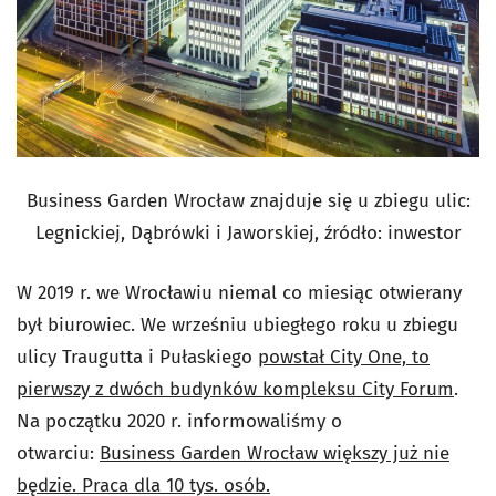
Business Garden Wrocław znajduje się u zbiegu ulic:
Legnickiej, Dąbrówki i Jaworskiej, źródło: inwestor
W 2019 r. we Wrocławiu niemal co miesiąc otwierany
był biurowiec. We wrześniu ubiegłego roku u zbiegu
ulicy Traugutta i Pułaskiego
powstał City One, to
pierwszy z dwóch budynków kompleksu City Forum
.
Na początku 2020 r. informowaliśmy o
otwarciu:
Business Garden Wrocław większy już nie
będzie. Praca dla 10 tys. osób.