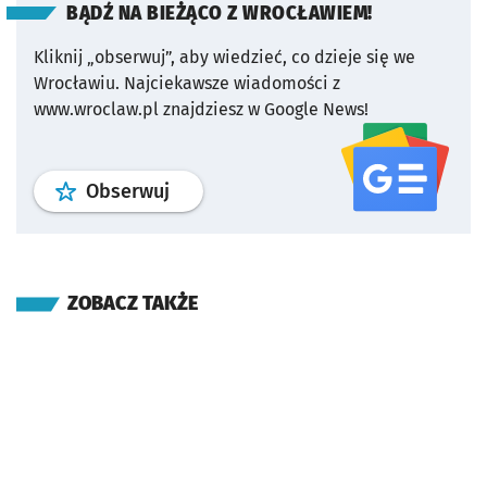
BĄDŹ NA BIEŻĄCO Z WROCŁAWIEM!
Kliknij „obserwuj”, aby wiedzieć, co dzieje się we
Wrocławiu.
Najciekawsze wiadomości z
www.wroclaw.pl znajdziesz w Google News!
profil
google news
serwisu wroclaw
Obserwuj
ZOBACZ TAKŻE