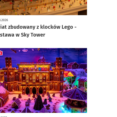
ykuł z galerią zdjęć
1.2026
iat zbudowany z klocków Lego -
stawa w Sky Tower
ykuł z galerią zdjęć