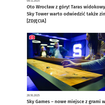
08.12.2025
Oto Wrocław z góry! Taras widokow
Sky Tower warto odwiedzić także zi
[ZDJĘCIA]
artykuł z galerią zdjęć
28.10.2025
Sky Games – nowe miejsce z grami 