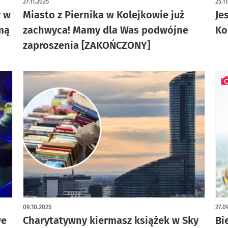
27.11.2025
25.1
y w
Miasto z Piernika w Kolejkowie już
Je
mą
zachwyca! Mamy dla Was podwójne
Ko
zaproszenia [ZAKOŃCZONY]
art
09.10.2025
27.0
we
Charytatywny kiermasz książek w Sky
Bi