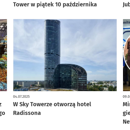
Tower w piątek 10 października
Ju
04.07.2025
09.0
z
W Sky Towerze otworzą hotel
Mi
go
Radissona
gi
Ne