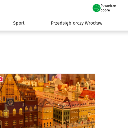
claw.pl
Powietrze
we Wrocławiu
dobre
Sport
Przedsiębiorczy Wrocław