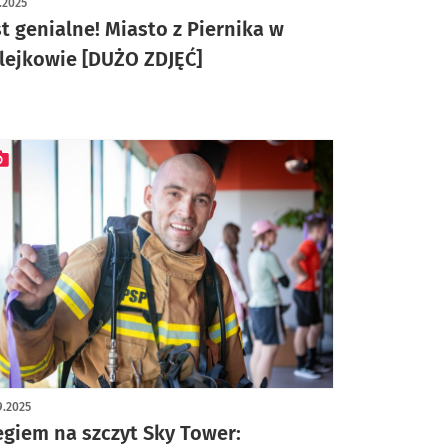
1.2025
st genialne! Miasto z Piernika w
lejkowie [DUŻO ZDJĘĆ]
ykuł z galerią zdjęć
9.2025
egiem na szczyt Sky Tower: