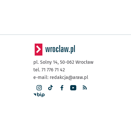
pl. Solny 14,
50-062
Wrocław
tel. 71 776 71 42
e-mail:
redakcja@araw.pl