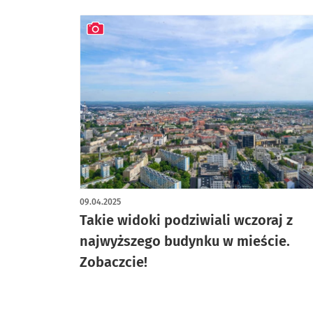
artykuł z galerią zdjęć
09.04.2025
Takie widoki podziwiali wczoraj z
najwyższego budynku w mieście.
Zobaczcie!