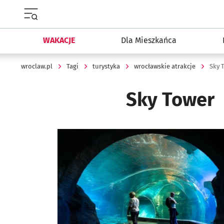
Menu główne portalu wroclaw.pl
WAKACJE
Dla Mieszkańca
wroclaw.pl
Tagi
turystyka
wrocławskie atrakcje
Sky 
Sky Tower