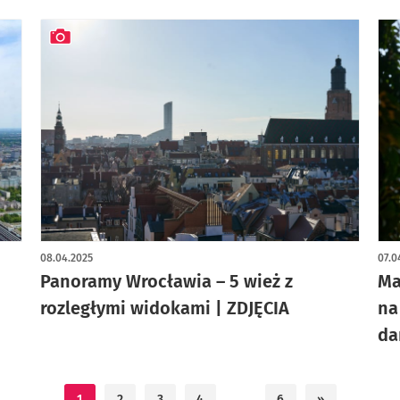
artykuł z galerią zdjęć
08.04.2025
07.0
Panoramy Wrocławia – 5 wież z
Ma
rozległymi widokami | ZDJĘCIA
na
da
1
2
3
4
…
6
»