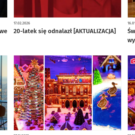
art
17.02.2026
16.0
 we
20-latek się odnalazł [AKTUALIZACJA]
Św
wy
art