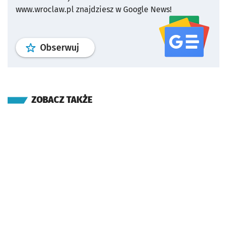
www.wroclaw.pl znajdziesz w Google News!
profil
google news
serwisu wroclaw
Obserwuj
ZOBACZ TAKŻE