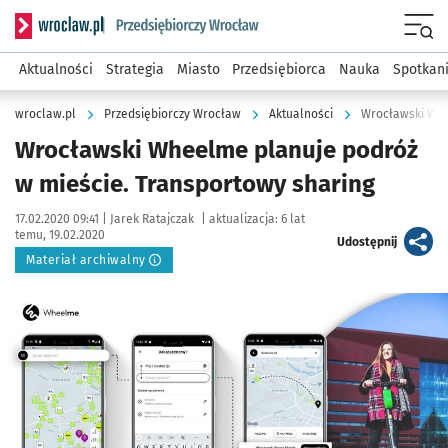
Serwis informacyjny wroclaw.pl podserwis: Strategia rozwo
Menu
Aktualności
Strategia
Miasto
Przedsiębiorca
Nauka
Spotkan
wroclaw.pl
Przedsiębiorczy Wrocław
Aktualności
Wrocławski Whe
Wrocławski Wheelme planuje podróż
w mieście. Transportowy sharing
Data publikacji:
Autor:
17.02.2020 09:41 |
Jarek Ratajczak
|
aktualizacja:
6 lat
temu, 19.02.2020
artykuł
Udostępnij
Materiał archiwalny
Kliknij, aby powiększyć