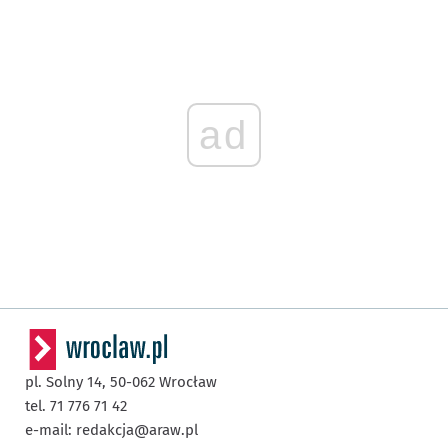
ad
pl. Solny 14,
50-062
Wrocław
tel. 71 776 71 42
e-mail:
redakcja@araw.pl