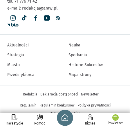
tel. 71 776 71 42
e-mail:
redakcja@araw.pl
Aktualności
Nauka
Strategia
Spotkania
Miasto
Historie Sukcesów
Przedsiębiorca
Mapa strony
Inne informacje
Redakcja
Deklaracja dostępności
Newsletter
Regulamin
Regulamin konkursów
Polityka prywatności
Strona główna - wroclaw.pl
Ustawienia cookies
Powietrze
Inwestycje
Pomoc
Biznes
© Copyright 2005-2026, ARAW S.A., Gmina Wrocław