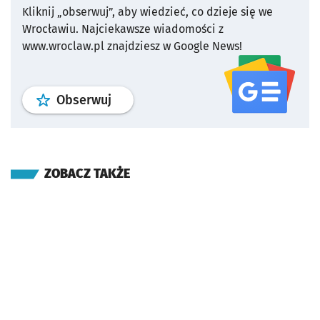
Kliknij „obserwuj”, aby wiedzieć, co dzieje się we
Wrocławiu.
Najciekawsze wiadomości z
www.wroclaw.pl znajdziesz w Google News!
profil
google news
serwisu wroclaw
Obserwuj
ZOBACZ TAKŻE