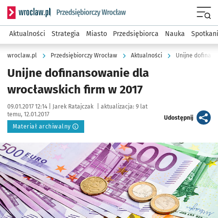
Serwis informacyjny wroclaw.pl podserwis: Strategia rozwo
Menu
Aktualności
Strategia
Miasto
Przedsiębiorca
Nauka
Spotkan
wroclaw.pl
Przedsiębiorczy Wrocław
Aktualności
Unijne dofinans
Unijne dofinansowanie dla
wrocławskich firm w 2017
Data publikacji:
Autor:
09.01.2017 12:14 |
Jarek Ratajczak
|
aktualizacja:
9 lat
temu, 12.01.2017
artykuł
Udostępnij
Materiał archiwalny
Kliknij, aby powiększyć