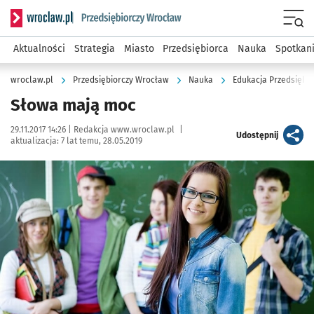
Serwis informacyjny wroclaw.pl podserwis: Strategia rozwo
Menu
Aktualności
Strategia
Miasto
Przedsiębiorca
Nauka
Spotkan
wroclaw.pl
Przedsiębiorczy Wrocław
Nauka
Edukacja Przedsiębio
Słowa mają moc
Data publikacji:
Autor:
29.11.2017 14:26 |
Redakcja www.wroclaw.pl
|
artykuł
Udostępnij
aktualizacja:
7 lat temu, 28.05.2019
Kliknij, aby powiększyć