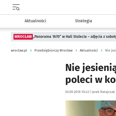
Menu główne portalu wroclaw.pl
Aktualności
Strategia
WROCŁAW
„Panorama 1670” w Hali Stulecia – zdjęcia z sobot
wroclaw.pl
Przedsiębiorczy Wrocław
Aktualności
Nie je
Nie jesieni
poleci w k
Data publikacji:
Autor:
03.09.2018 10:43 |
Jarek Ratajczak
Kliknij, aby powiększyć