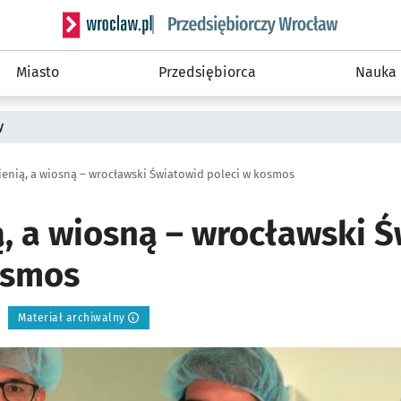
Serwis informacyjny wroclaw.pl podserwis: Strategi
Miasto
Przedsiębiorca
Nauka
y
sienią, a wiosną – wrocławski Światowid poleci w kosmos
ą, a wiosną – wrocławski 
osmos
Materiał archiwalny