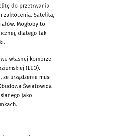
litę do przetrwania
 zakłócenia. Satelita,
nałów. Mogłoby to
cznej, dlatego tak
i.
 we własnej komorze
ziemskiej (LEO).
, że urządzenie musi
 Obudowa Światowida
eślanego jako
unkach.