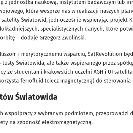
ę z jednostką naukową, instytutem badawczym lub inn
ojowego, która wesprze nas w realizacji naszych pla
u satelity Światowid, jednocześnie wspierając projekt
jdokładniejszych, specjalistycznych danych, które pot
orbitę – dodaje Grzegorz Zwoliński.
duszom i merytorycznemu wsparciu, SatRevolution będ
 testy Światowida, ale także wspieranego przez spółkę
y ze studentami krakowskich uczelni AGH i UJ satelita
korzysta ferrofluid (ciecz magnetyczną) do sterowani
stów Światowida
ch współpracy z wybranym podmiotem, przeprowadzi d
testy na zgodność elektromagnetyczną.