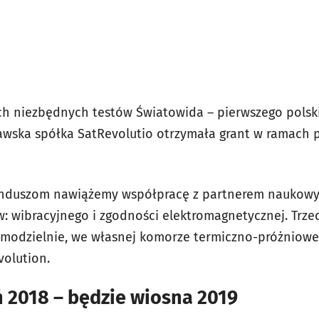
h niezbędnych testów Światowida – pierwszego polski
wska spółka SatRevolutio otrzymała grant w ramach p
unduszom nawiążemy współpracę z partnerem naukowy
w: wibracyjnego i zgodności elektromagnetycznej. Trzec
amodzielnie, we własnej komorze termiczno-próżniowe
volution.
ń 2018 – będzie wiosna 2019