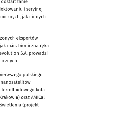
t dostarczanie
jektowaniu i seryjnej
icznych, jak i innych
czonych ekspertów
jak m.in. bioniczna ręka
volution S.A. prowadzi
micznych
 pierwszego polskiego
 nanosatelitów
 ferrofluidowego koła
Krakowie) oraz AMICal
wietlenia (projekt