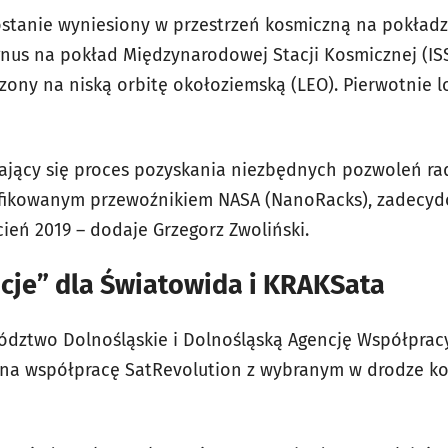
tanie wyniesiony w przestrzeń kosmiczną na pokładzie
nus na pokład Międzynarodowej Stacji Kosmicznej (ISS)
ny na niską orbitę okołoziemską (LEO). Pierwotnie l
ający się proces pozyskania niezbędnych pozwoleń ra
yfikowanym przewoźnikiem NASA (NanoRacks), zadecyd
cień 2019 – dodaje Grzegorz Zwoliński.
cje” dla Światowida i KRAKSata
dztwo Dolnośląskie i Dolnośląską Agencję Współpracy
 na współpracę SatRevolution z wybranym w drodze ko