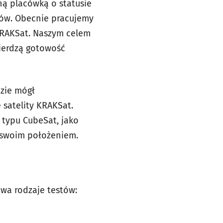
ą placówką o statusie
nów. Obecnie pracujemy
 KRAKSat. Naszym celem
wierdzą gotowość
zie mógł
 satelity KRAKSat.
 typu CubeSat, jako
a swoim położeniem.
wa rodzaje testów: