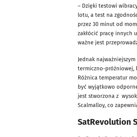
– Dzięki testowi wibra
lotu, a test na zgodnoś
przez 30 minut od mome
zakłócić pracę innych 
ważne jest przeprowadz
Jednak najważniejszym
termiczno-próżniowej, k
Różnica temperatur moż
być wyjątkowo odporn
jest stworzona z wysok
Scalmalloy, co zapewni
SatRevolution S