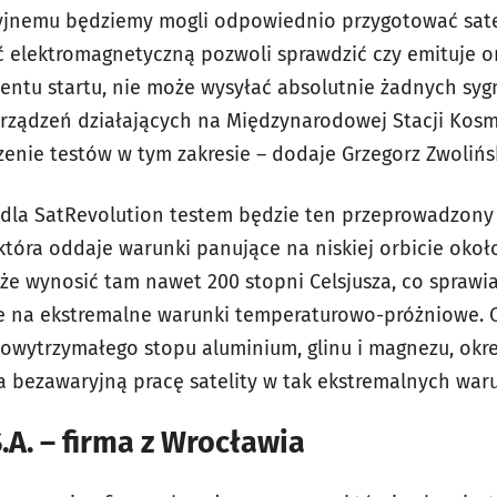
cyjnemu będziemy mogli odpowiednio przygotować sate
ć elektromagnetyczną pozwoli sprawdzić czy emituje on
ntu startu, nie może wysyłać absolutnie żadnych syg
urządzeń działających na Międzynarodowej Stacji Kosmi
enie testów w tym zakresie – dodaje Grzegorz Zwolińsk
 dla SatRevolution testem będzie ten przeprowadzony
tóra oddaje warunki panujące na niskiej orbicie około
e wynosić tam nawet 200 stopni Celsjusza, co sprawia
e na ekstremalne warunki temperaturowo-próżniowe.
owytrzymałego stopu aluminium, glinu i magnezu, okr
a bezawaryjną pracę satelity w tak ekstremalnych war
.A. – firma z Wrocławia