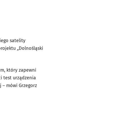
ego satelity
rojektu „Dolnośląski
m, który zapewni
i test urządzenia
j – mówi Grzegorz