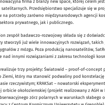
nnowacyjna firma z branży new space, której celem jes
atelitarnych. Przedsiębiorstwo specjalizuje się w pro
w na potrzeby zarówno międzynarodowych agencji kosm
ektora prywatnego, jak i publicznego.
tion zespół badawczo-rozwojowy składa się z doświad
y stworzyli już wiele innowacyjnych rozwiązań, takich 
gnałów z mózgu. Poza produkcją nanosatelitów, SatRe
 nad innymi rozwiązaniami z zakresu technologii kos
realizuje trzy projekty: Światowid – proof-of-concept
o Ziemi, który ma stanowić podwaliny pod konstelację
asie rzeczywistym; KRAKSat – nowatorski eksperyment
 orbicie okołoziemskiej (projekt realizowany z AGH w 
 obserwacyjnego zórz polarnych w warunkach słabego oś
racy z Centrum Kosmicznym Uniwersytetu w Grenoble).