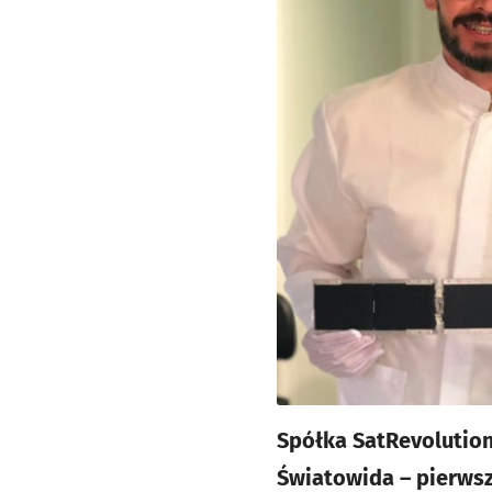
Spółka SatRevolutio
Światowida – pierws