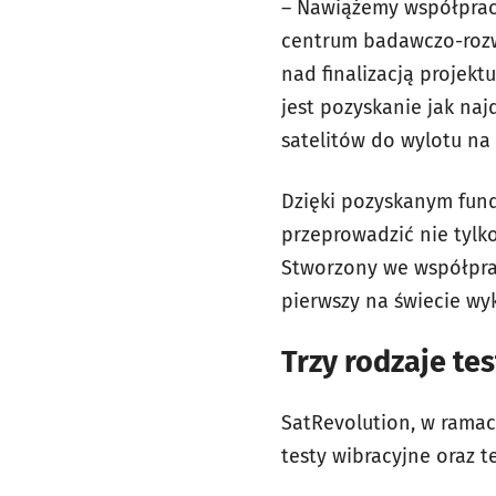
– Nawiążemy współprac
centrum badawczo-rozw
nad finalizacją projekt
jest pozyskanie jak na
satelitów do wylotu na 
Dzięki pozyskanym fun
przeprowadzić nie tylko
Stworzony we współprac
pierwszy na świecie wy
Trzy rodzaje te
SatRevolution, w rama
testy wibracyjne oraz 