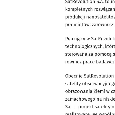
SatRevolution S.A. to i
kompletnych rozwiązań s
produkcji nanosatelitó
podmiotów: zarówno z s
Pracujący w SatRevolu
technologicznych, którz
sterowana za pomocą sy
również prace badawcze
Obecnie SatRevolution 
satelity obserwacyjneg
obrazowania Ziemi w cz
zamachowego na niskiej
Sat – projekt satelity
realizowany we współp