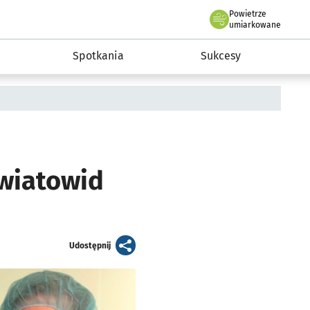
Powietrze
we Wrocławiu
a rozwoju przedsiębiorczości miasta Wrocławia
umiarkowane
Spotkania
Sukcesy
Światowid
artykuł
Udostępnij