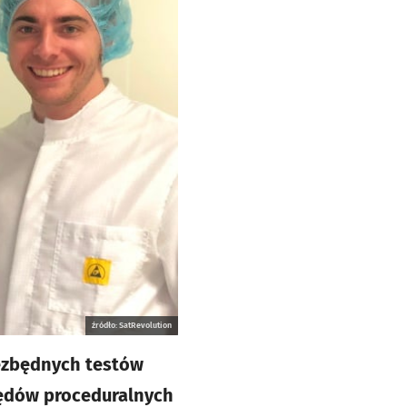
źródło: SatRevolution
ezbędnych testów
lędów proceduralnych