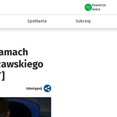
Powietrze
we Wrocławiu
a rozwoju przedsiębiorczości miasta Wrocławia
dobre
Spotkania
Sukcesy
ramach
cławskiego
]
artykuł
Udostępnij