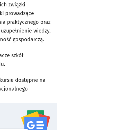
ich związki
wki prowadzące
nia praktycznego oraz
 uzupełnienie wiedzy,
lność gospodarczą.
acze szkół
u.
kursie dostępne na
kcjonalnego