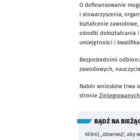
O dofinansowanie mogą s
i stowarzyszenia, orga
kształcenie zawodowe, 
ośrodki dokształcania 
umiejętności i kwalifi
Bezpośrednimi odbior
zawodowych, nauczyciel
Nabór wniosków trwa o
stronie
Zintegrowanych
BĄDŹ NA BIEŻĄ
Kliknij „obserwuj”, aby 