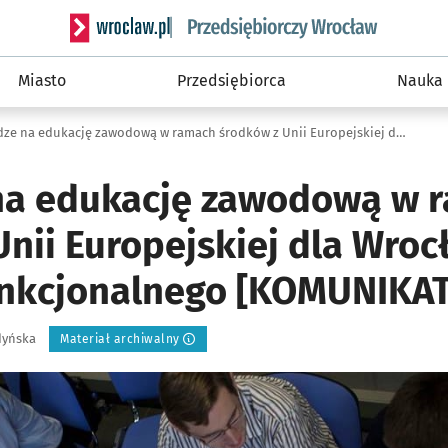
Serwis informacyjny wroclaw.pl podserwis: Strategi
Miasto
Przedsiębiorca
Nauka
Pieniądze na edukację zawodową w ramach środków z Unii Europejskiej dla Wrocławskiego Obszaru Funkcjonalnego [KOMUNIKAT]
na edukację zawodową w 
Unii Europejskiej dla Wro
nkcjonalnego [KOMUNIKAT
dyńska
Materiał archiwalny