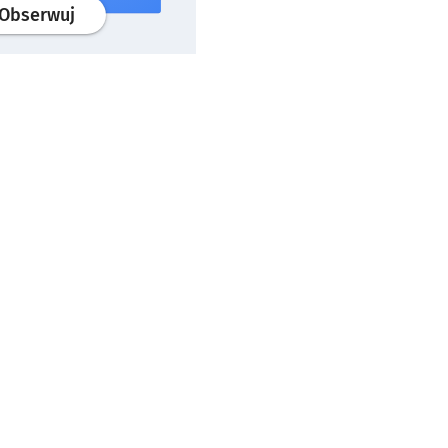
profil
google news
serwisu wroclaw.pl
Obserwuj