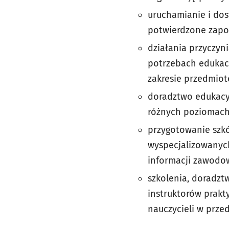
uruchamianie i dos
potwierdzone zapo
działania przyczyn
potrzebach edukac
zakresie przedmio
doradztwo edukacy
różnych poziomach 
przygotowanie szkó
wyspecjalizowanych
informacji zawodow
szkolenia, doradzt
instruktorów prakt
nauczycieli w prze