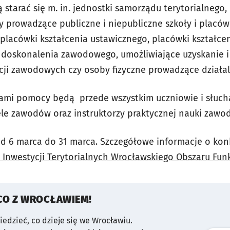
tarać się m. in. jednostki samorządu terytorialnego, 
ny prowadzące publiczne i niepubliczne szkoły i placó
placówki kształcenia ustawicznego, placówki kształce
i doskonalenia zawodowego, umożliwiające uzyskanie i
kacji zawodowych czy osoby fizyczne prowadzące działa
cami pomocy będą
przede wszystkim uczniowie i słuch
e zawodów oraz instruktorzy praktycznej nauki zawod
d 6 marca do 31 marca. Szczegółowe informacje o kon
 Inwestycji Terytorialnych Wrocławskiego Obszaru Fun
CO Z WROCŁAWIEM!
wiedzieć, co dzieje się we Wrocławiu.