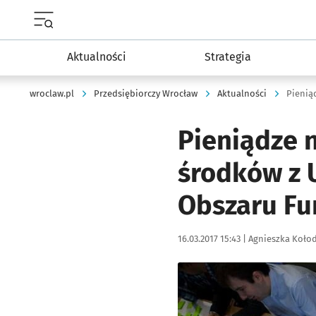
Menu główne portalu wroclaw.pl
Aktualności
Strategia
wroclaw.pl
Przedsiębiorczy Wrocław
Aktualności
Pieniądze 
środków z 
Obszaru Fu
Data publikacji:
Autor:
16.03.2017 15:43 |
Agnieszka Koło
Kliknij, aby powiększyć