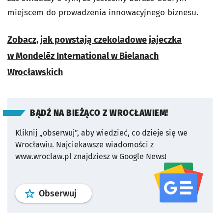
miejscem do prowadzenia innowacyjnego biznesu.
Zobacz, jak powstają czekoladowe jajeczka
w
Mondelēz International w Bielanach
Wrocławskich
BĄDŹ NA BIEŻĄCO Z WROCŁAWIEM!
Kliknij „obserwuj”, aby wiedzieć, co dzieje się we
Wrocławiu.
Najciekawsze wiadomości z
www.wroclaw.pl znajdziesz w Google News!
profil
google news
serwisu wroclaw
Obserwuj