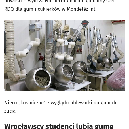
nowości – wylicza Norberto Chaclin, globalny szef
RDQ dla gum i cukierków w
Mondelēz Int.
Nieco „kosmiczne” z wyglądu oblewarki do gum do
żucia
Wrocławscy studenci lubią gumę