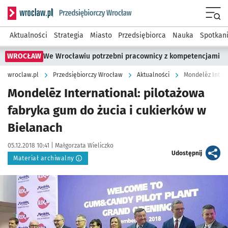
Serwis informacyjny wroclaw.pl podserwis: Strategia rozwo
Menu
Aktualności
Strategia
Miasto
Przedsiębiorca
Nauka
Spotkan
WROCŁAW
We Wrocławiu potrzebni pracownicy z kompetencjami
wroclaw.pl
Przedsiębiorczy Wrocław
Aktualności
Mondelēz Intern
Mondelēz International: pilotażowa
fabryka gum do żucia i cukierków w
Bielanach
Data publikacji:
Autor:
05.12.2018 10:41 |
Małgorzata Wieliczko
artykuł
Udostępnij
Materiał archiwalny
Kliknij, aby powiększyć