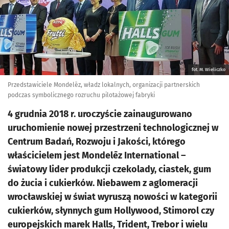
fot. M. Wieliczko
Przedstawiciele Mondelēz, władz lokalnych, organizacji partnerskich
podczas symbolicznego rozruchu pilotażowej fabryki
4 grudnia 2018 r. uroczyście zainaugurowano
uruchomienie nowej przestrzeni technologicznej w
Centrum Badań, Rozwoju i Jakości, którego
właścicielem jest Mondelēz International –
światowy lider produkcji czekolady, ciastek, gum
do żucia i cukierków. Niebawem z aglomeracji
wrocławskiej w świat wyruszą nowości w kategorii
cukierków, słynnych gum Hollywood, Stimorol czy
europejskich marek Halls, Trident, Trebor i wielu