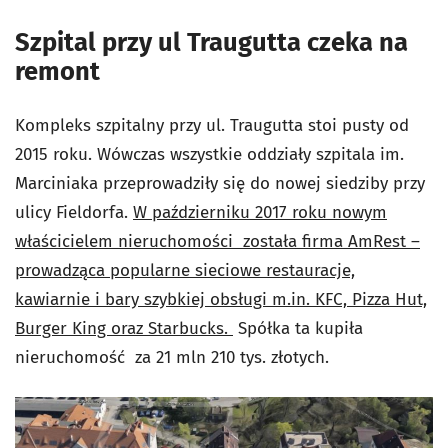
Szpital przy ul Traugutta czeka na
remont
Kompleks szpitalny przy ul. Traugutta stoi pusty od
2015 roku. Wówczas wszystkie oddziały szpitala im.
Marciniaka przeprowadziły się do nowej siedziby przy
ulicy Fieldorfa.
W październiku 2017 roku nowym
właścicielem nieruchomości została firma AmRest –
prowadząca popularne sieciowe restauracje,
kawiarnie i bary szybkiej obsługi m.in. KFC, Pizza Hut,
Burger King oraz Starbucks.
Spółka ta kupiła
nieruchomość za 21 mln 210 tys. złotych.