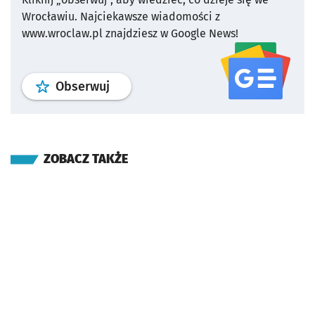
Wrocławiu.
Najciekawsze wiadomości z
www.wroclaw.pl znajdziesz w Google News!
profil
google news
serwisu wroclaw
Obserwuj
ZOBACZ TAKŻE