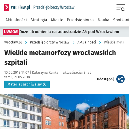
Serwis informacyjny wroclaw.pl podserwis: Strategia rozwo
Menu
Aktualności
Strategia
Miasto
Przedsiębiorca
Nauka
Spotkan
UWAGA!
Duże utrudnienia na autostradzie A4 pod Wrocławiem
wroclaw.pl
Przedsiębiorczy Wrocław
Aktualności
Wielkie metamor
Wielkie metamorfozy wrocławskich
szpitali
Data publikacji:
Autor:
10.05.2018 14:07 |
Katarzyna Kunka
|
aktualizacja:
8 lat
temu, 21.05.2018
artykuł
Udostępnij
Materiał archiwalny
Kliknij, aby powiększyć