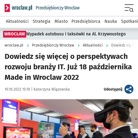
Serwis informacyjny wroclaw.pl podserwis: Strategia rozwo
Menu
Aktualności
Strategia
Miasto
Przedsiębiorca
Nauka
Spotkan
WROCŁAW
Wypadek autobusu i taksówki na Al. Krzywoustego
wroclaw.pl
Przedsiębiorczy Wrocław
Aktualności
Dowiedz się więcej o perspektywach
rozwoju branży IT. Już 18 października
Made in Wroclaw 2022
Data publikacji:
Autor:
artykuł
10.10.2022 15:10 |
Katarzyna Wiązowska
Udostępnij
Kliknij, aby powiększyć