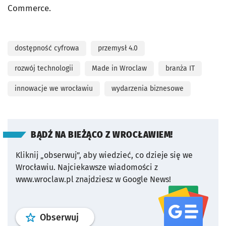
Commerce.
dostępność cyfrowa
przemysł 4.0
rozwój technologii
Made in Wroclaw
branża IT
innowacje we wrocławiu
wydarzenia biznesowe
BĄDŹ NA BIEŻĄCO Z WROCŁAWIEM!
Kliknij „obserwuj”, aby wiedzieć, co dzieje się we
Wrocławiu.
Najciekawsze wiadomości z
www.wroclaw.pl znajdziesz w Google News!
profil
google news
serwisu wroclaw
Obserwuj