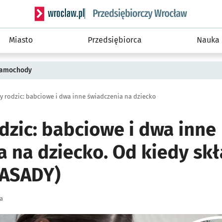
Serwis informacyjny wroclaw.pl podserwis: Strategi
Miasto
Przedsiębiorca
Nauka
 samochody
y rodzic: babciowe i dwa inne świadczenia na dziecko
dzic: babciowe i dwa inne
a na dziecko. Od kiedy sk
ZASADY)
a