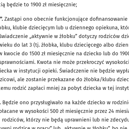
ą będzie to 1900 zł miesięcznie;
”.
Zastąpi ono obecnie funkcjonujące dofinansowanie 
obku, klubie dziecięcym lub u dziennego opiekuna, któ
świadczenie „aktywnie w żłobku” dotyczy rodziców dzi
 wieku do lat 3 (tj. żłobka, klubu dziecięcego albo dzie
 kwocie do 1500 zł miesięcznie na dziecko lub do 1900
sprawnościami. Kwota nie może przekroczyć wysokości 
iecka w instytucji opieki. Świadczenie nie będzie wy
icowi, ale zostanie przekazane do żłobka/klubu dzie
temu rodzić zapłaci mniej za pobyt dziecka w tej instyt
. Będzie ono przysługiwało na każde dziecko w rodzini
ypłacane w wysokości 500 zł miesięcznie przez 24 miesi
 rodziców, którzy nie będą uprawnieni lub nie zdecydu
tywni rodzice w pracy” lub „aktywnie w żłobku”, bo ni