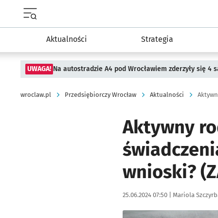
Menu główne portalu wroclaw.pl
Aktualności
Strategia
UWAGA!
Na autostradzie A4 pod Wrocławiem zderzyły się 4
wroclaw.pl
Przedsiębiorczy Wrocław
Aktualności
Aktywn
Aktywny ro
świadczeni
wnioski? (
Data publikacji:
Autor:
25.06.2024 07:50 |
Mariola Szczyrb
Kliknij, aby powiększyć