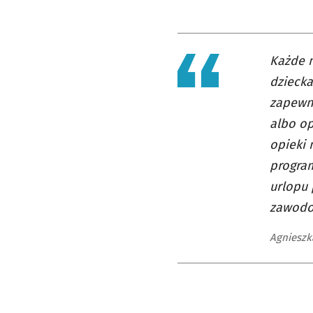
Każde m
dziecka
zapewni
albo op
opieki 
program
urlopu
zawodo
Agnieszka