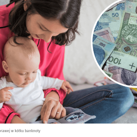
prawej w kółku banknoty