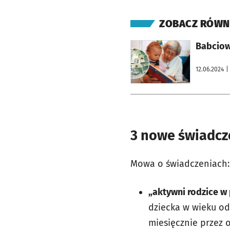
ZOBACZ RÓWN
otworzy się w nowej karcie
Babciow
12.06.2024
|
3 nowe świadcze
Mowa o świadczeniach:
„aktywni rodzice w 
dziecka w wieku od
miesięcznie przez o