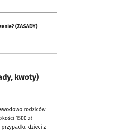
czenie? (ZASADY)
ady, kwoty)
zawodowo rodziców
kości 1500 zł
 przypadku dzieci z