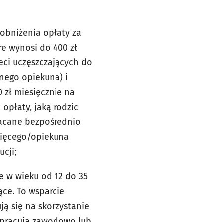
obniżenia opłaty za
re wynosi do 400 zł
eci uczęszczających do
nnego opiekuna) i
 zł miesięcznie na
opłaty, jaką rodzic
płacane bezpośrednio
cięcego/opiekuna
ucji;
e w wieku od 12 do 35
ące. To wsparcie
ją się na skorzystanie
e pracują zawodowo lub