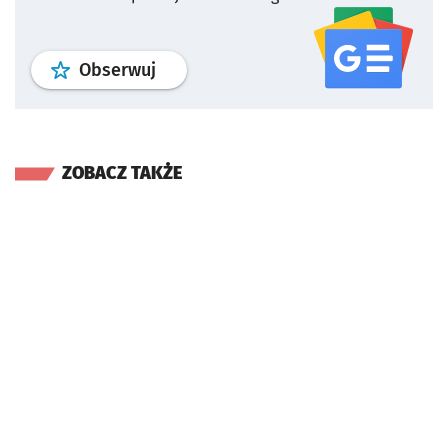
profil
google news
serwisu wroclaw
Obserwuj
ZOBACZ TAKŻE