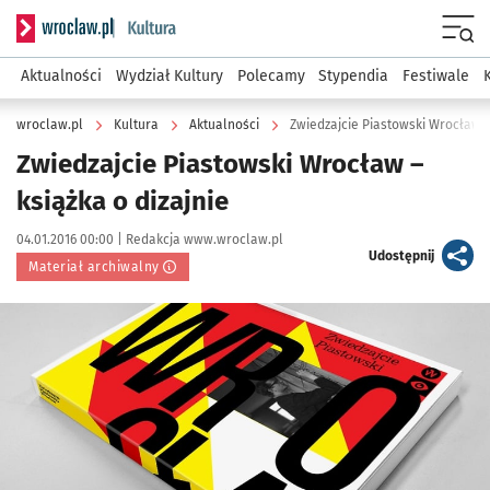
Serwis informacyjny wroclaw.pl podserwis: Kultura
Menu
Aktualności
Wydział Kultury
Polecamy
Stypendia
Festiwale
wroclaw.pl
Kultura
Aktualności
Zwiedzajcie Piastowski Wrocław – 
Zwiedzajcie Piastowski Wrocław –
książka o dizajnie
Data publikacji:
Autor:
04.01.2016 00:00 |
Redakcja www.wroclaw.pl
artykuł
Udostępnij
Materiał archiwalny
Kliknij, aby powiększyć