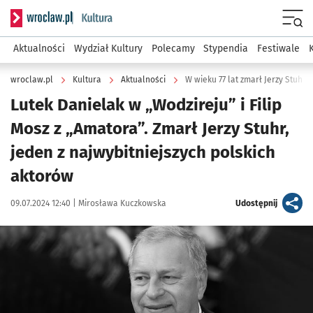
Serwis informacyjny wroclaw.pl podserwis: Kultura
Menu
Aktualności
Wydział Kultury
Polecamy
Stypendia
Festiwale
wroclaw.pl
Kultura
Aktualności
W wieku 77 lat zmarł Jerzy Stuhr
Lutek Danielak w „Wodzireju” i Filip
Mosz z „Amatora”. Zmarł Jerzy Stuhr,
jeden z najwybitniejszych polskich
aktorów
Data publikacji:
Autor:
artykuł
09.07.2024 12:40 |
Mirosława Kuczkowska
Udostępnij
Kliknij, aby powiększyć