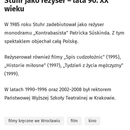
Stuhr jako reżyser – lata 90. XX
wieku
W 1985 roku Stuhr zadebiutował jako reżyser
monodramu „Kontrabasista” Patricka Süskinda. Z tym
spektaklem objechał całą Polskę.
Reżyserował również filmy „Spis cudzołożnic" (1995),
„Historie miłosne” (1997), „Tydzień z życia mężczyzny”
(1999).
W latach 1990–1996 oraz 2002–2008 był rektorem
Państwowej Wyższej Szkoły Teatralnej w Krakowie.
filmy kręcone we Wrocławiu
film
kino