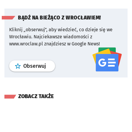
BĄDŹ NA BIEŻĄCO Z WROCŁAWIEM!
Kliknij „obserwuj”, aby wiedzieć, co dzieje się we
Wrocławiu.
Najciekawsze wiadomości z
www.wroclaw.pl znajdziesz w Google News!
profil
google news
serwisu wroclaw
Obserwuj
ZOBACZ TAKŻE