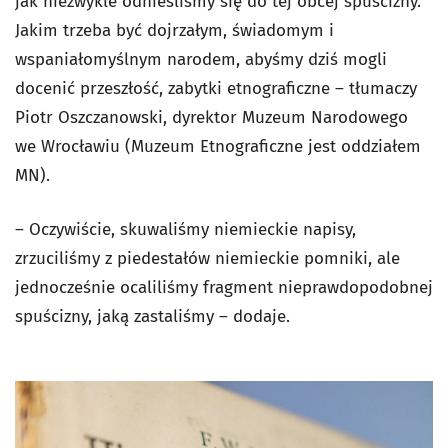
jak niezwykle odnieśliśmy się do tej obcej spuścizny.
Jakim trzeba być dojrzałym, świadomym i
wspaniałomyślnym narodem, abyśmy dziś mogli
docenić przeszłość, zabytki etnograficzne – tłumaczy
Piotr Oszczanowski, dyrektor Muzeum Narodowego
we Wrocławiu (Muzeum Etnograficzne jest oddziałem
MN).
– Oczywiście, skuwaliśmy niemieckie napisy,
zrzuciliśmy z piedestałów niemieckie pomniki, ale
jednocześnie ocaliliśmy fragment nieprawdopodobnej
spuścizny, jaką zastaliśmy – dodaje.