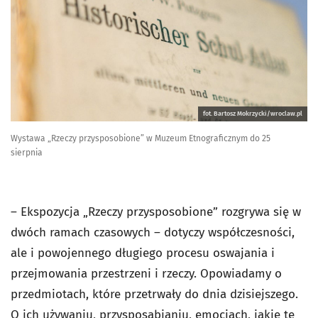
fot. Bartosz Mokrzycki/wroclaw.pl
Wystawa „Rzeczy przysposobione” w Muzeum Etnograficznym do 25
sierpnia
– Ekspozycja „Rzeczy przysposobione” rozgrywa się w
dwóch ramach czasowych – dotyczy współczesności,
ale i powojennego długiego procesu oswajania i
przejmowania przestrzeni i rzeczy. Opowiadamy o
przedmiotach, które przetrwały do dnia dzisiejszego.
O ich używaniu, przysposabianiu, emocjach, jakie te