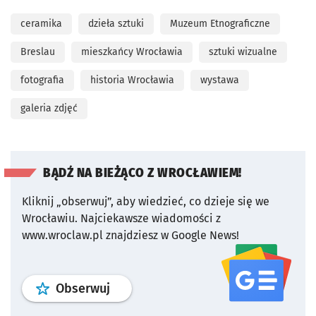
ceramika
dzieła sztuki
Muzeum Etnograficzne
Breslau
mieszkańcy Wrocławia
sztuki wizualne
fotografia
historia Wrocławia
wystawa
galeria zdjęć
BĄDŹ NA BIEŻĄCO Z WROCŁAWIEM!
Kliknij „obserwuj”, aby wiedzieć, co dzieje się we
Wrocławiu.
Najciekawsze wiadomości z
www.wroclaw.pl znajdziesz w Google News!
profil
google news
serwisu wroclaw
Obserwuj