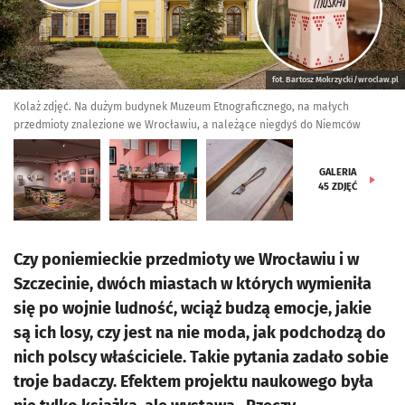
fot. Bartosz Mokrzycki/wroclaw.pl
Kolaż zdjęć. Na dużym budynek Muzeum Etnograficznego, na małych
przedmioty znalezione we Wrocławiu, a należące niegdyś do Niemców
GALERIA
45
ZDJĘĆ
Czy poniemieckie przedmioty we Wrocławiu i w
Szczecinie, dwóch miastach w których wymieniła
się po wojnie ludność, wciąż budzą emocje, jakie
są ich losy, czy jest na nie moda, jak podchodzą do
nich polscy właściciele. Takie pytania zadało sobie
troje badaczy. Efektem projektu naukowego była