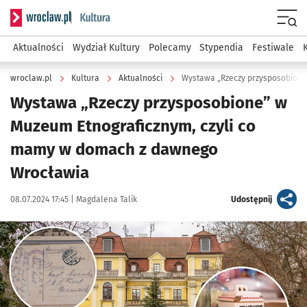
Serwis informacyjny wroclaw.pl podserwis: Kultura
Menu
Aktualności
Wydział Kultury
Polecamy
Stypendia
Festiwale
wroclaw.pl
Kultura
Aktualności
Wystawa „Rzeczy przysposobione
Wystawa „Rzeczy przysposobione” w
Muzeum Etnograficznym, czyli co
mamy w domach z dawnego
Wrocławia
Data publikacji:
Autor:
artykuł
08.07.2024 17:45 |
Magdalena Talik
Udostępnij
Kliknij, aby zobaczyć galerię