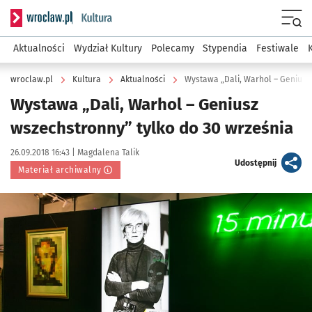
Serwis informacyjny wroclaw.pl podserwis: Kultura
Menu
Aktualności
Wydział Kultury
Polecamy
Stypendia
Festiwale
wroclaw.pl
Kultura
Aktualności
Wystawa „Dali, Warhol – Geniusz
Wystawa „Dali, Warhol – Geniusz
wszechstronny” tylko do 30 września
Data publikacji:
Autor:
26.09.2018 16:43 |
Magdalena Talik
artykuł
Udostępnij
Materiał archiwalny
Kliknij, aby powiększyć