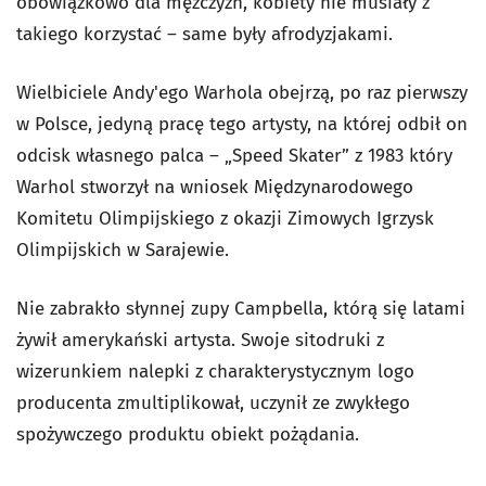
obowiązkowo dla mężczyzn, kobiety nie musiały z
takiego korzystać – same były afrodyzjakami.
Wielbiciele Andy'ego Warhola obejrzą, po raz pierwszy
w Polsce, jedyną pracę tego artysty, na której odbił on
odcisk własnego palca – „Speed Skater” z 1983 który
Warhol stworzył na wniosek Międzynarodowego
Komitetu Olimpijskiego z okazji Zimowych Igrzysk
Olimpijskich w Sarajewie.
Nie zabrakło słynnej zupy Campbella, którą się latami
żywił amerykański artysta. Swoje sitodruki z
wizerunkiem nalepki z charakterystycznym logo
producenta zmultiplikował, uczynił ze zwykłego
spożywczego produktu obiekt pożądania.