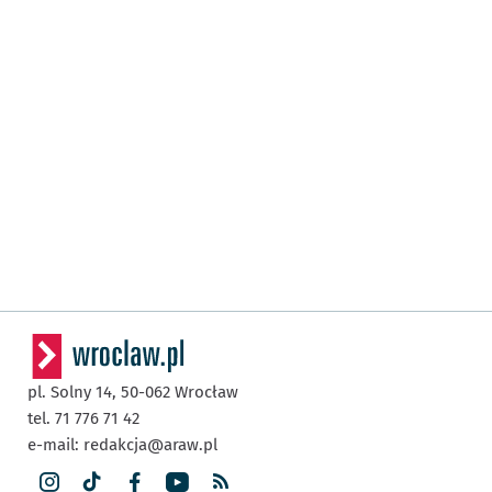
pl. Solny 14,
50-062
Wrocław
tel. 71 776 71 42
e-mail:
redakcja@araw.pl