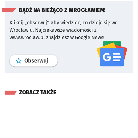
BĄDŹ NA BIEŻĄCO Z WROCŁAWIEM!
Kliknij „obserwuj”, aby wiedzieć, co dzieje się we
Wrocławiu.
Najciekawsze wiadomości z
www.wroclaw.pl znajdziesz w Google News!
profil
google news
serwisu wroclaw
Obserwuj
ZOBACZ TAKŻE