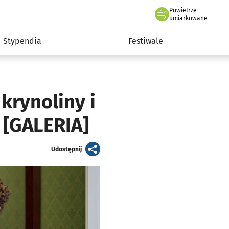
Powietrze
we Wrocławiu
Kultura
umiarkowane
Stypendia
Festiwale
krynoliny i
e [GALERIA]
artykuł
Udostępnij