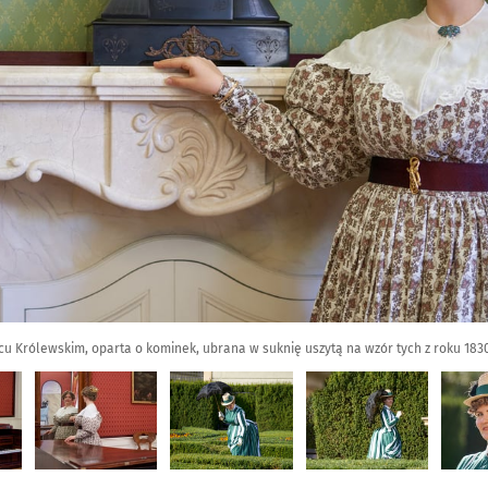
cu Królewskim, oparta o kominek, ubrana w suknię uszytą na wzór tych z roku 183