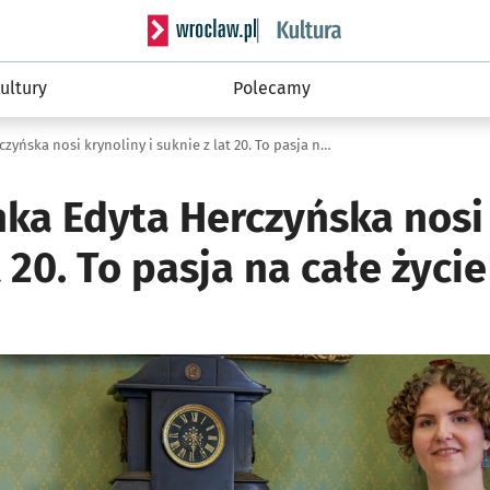
Serwis informacyjny wroclaw.pl podserwis: 
ultury
Polecamy
Wrocławianka Edyta Herczyńska nosi krynoliny i suknie z lat 20. To pasja na całe życie [GALERIA]
ka Edyta Herczyńska nosi 
t 20. To pasja na całe życi
ię