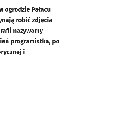
w ogrodzie Pałacu
nają robić zdjęcia
rafii nazywamy
ień programistka, po
rycznej i