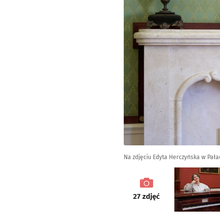
Na zdjęciu Edyta Herczyńska w Pała
galeria
27
zdjęć