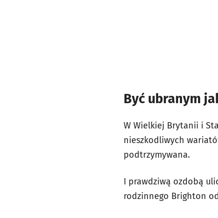
Być ubranym jak
W Wielkiej Brytanii i S
nieszkodliwych wariató
podtrzymywana.
I prawdziwą ozdobą ulic
rodzinnego Brighton od