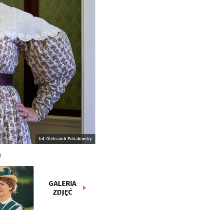
fot. Oleksandr Poliakovsky
0
GALERIA
ZDJĘĆ