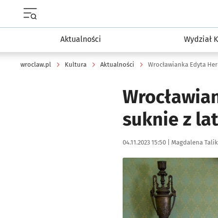
Menu główne portalu wroclaw.pl
Aktualności
Wydział K
wroclaw.pl
Kultura
Aktualności
Wrocławian
suknie z la
Data publikacji:
Autor:
04.11.2023 15:50 |
Magdalena Talik
Kliknij, aby zobaczyć galer
Kliknij, aby powiększyć