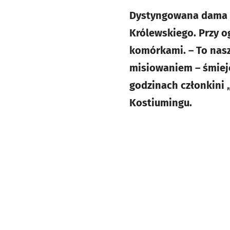
Dystyngowana dama w 
Królewskiego. Przy og
komórkami. – To nas
misiowaniem – śmieje
godzinach członkini 
Kostiumingu.