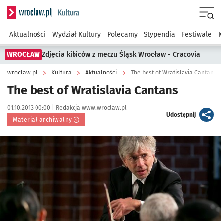
Serwis informacyjny wroclaw.pl podserwis: Kultura
Menu
Aktualności
Wydział Kultury
Polecamy
Stypendia
Festiwale
WROCŁAW
Zdjęcia kibiców z meczu Śląsk Wrocław - Cracovia
wroclaw.pl
Kultura
Aktualności
The best of Wratislavia Cantans
The best of Wratislavia Cantans
Data publikacji:
Autor:
01.10.2013 00:00 |
Redakcja www.wroclaw.pl
artykuł
Udostępnij
Materiał archiwalny
Kliknij, aby powiększyć