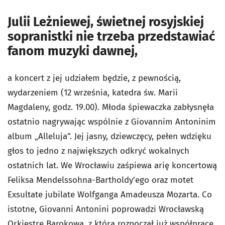
Julii Leżniewej, świetnej rosyjskiej
sopranistki nie trzeba przedstawiać
fanom muzyki dawnej,
a koncert z jej udziałem będzie, z pewnością,
wydarzeniem (12 września, katedra św. Marii
Magdaleny, godz. 19.00). Młoda śpiewaczka zabłysnęła
ostatnio nagrywając wspólnie z Giovannim Antoninim
album „Alleluja”. Jej jasny, dziewczęcy, pełen wdzięku
głos to jedno z największych odkryć wokalnych
ostatnich lat. We Wrocławiu zaśpiewa arię koncertową
Feliksa Mendelssohna-Bartholdy’ego oraz motet
Exsultate jubilate Wolfganga Amadeusza Mozarta. Co
istotne, Giovanni Antonini poprowadzi Wrocławską
Orkiestrę Barokową, z którą rozpoczął już współpracę.