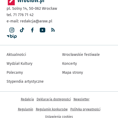
pl. Solny 14,
50-062
Wrocław
tel. 71 776 71 42
e-mail:
redakcja@araw.pl
Aktualności
Wrocławskie festiwale
Wydział Kultury
Koncerty
Polecamy
Mapa strony
Stypendia artystyczne
Inne informacje
Redakcja
Deklaracja dostępności
Newsletter
Regulamin
Regulamin konkursów
Polityka prywatności
Ustawienia cookies