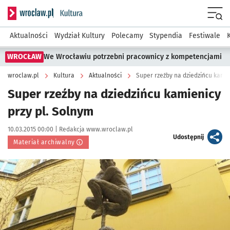
Serwis informacyjny wroclaw.pl podserwis: Kultura
Menu
Aktualności
Wydział Kultury
Polecamy
Stypendia
Festiwale
WROCŁAW
We Wrocławiu potrzebni pracownicy z kompetencjami
wroclaw.pl
Kultura
Aktualności
Super rzeźby na dziedzińcu kamie
Super rzeźby na dziedzińcu kamienicy
przy pl. Solnym
Data publikacji:
Autor:
10.03.2015 00:00 |
Redakcja www.wroclaw.pl
artykuł
Udostępnij
Materiał archiwalny
Kliknij, aby powiększyć