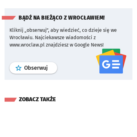
BĄDŹ NA BIEŻĄCO Z WROCŁAWIEM!
Kliknij „obserwuj”, aby wiedzieć, co dzieje się we
Wrocławiu.
Najciekawsze wiadomości z
www.wroclaw.pl znajdziesz w Google News!
profil
google news
serwisu wroclaw
Obserwuj
ZOBACZ TAKŻE