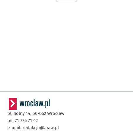
pl. Solny 14,
50-062
Wrocław
tel. 71 776 71 42
e-mail:
redakcja@araw.pl