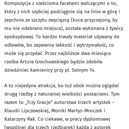
Kompozycja z sześcioma facetami walczącymi o to,
który z nich szybciej podciągnie się na linie w górę i
zepchnie ze szczytu zwycięzcę (kuca przyczajony, by
mu nie odebrano miejsca), została wykonana z żywicy
epoksydowej. To bardzo trwały materiał używany do
odlewów, bo zapewnia lekkość i wytrzymałość, co
może się przydać. Przez najbliższe dwa miesiące
rzeźba Artura Grochowskiego będzie zdobiła
dziedziniec kamienicy przy pl. Solnym 14.
A to niejedyna atrakcja, bo tuż obok można oglądać
drugą rzeźbę z naturalnej wielkości postaciami. Tym
razem to „Trzy Gracje” autorstwa trzech artystek –
Klaudii Lipczewskiej, Moniki Martys-Mroczek i
Katarzyny Rak. Co ciekawe, w pracy dyplomowej
(wspólnej dla trzech rzeźbiarek) każda z autorek