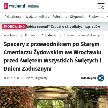
Serwis informacyjny wroclaw.pl podserwis: Kultura
Menu
Aktualności
Wydział Kultury
Polecamy
Stypendia
Festiwale
ŚRODOWISKO
Robisz remont? Zadbaj o skrzydlatych sąsiadów
wroclaw.pl
Kultura
Aktualności
Spacery z przewodnikiem po Starym
Cmentarzu Żydowskim we Wrocławiu
przed świętem Wszystkich Świętych i
Dniem Zadusznym
Data publikacji:
Autor:
artykuł
14.10.2023 09:12 |
Błażej Organisty
Udostępnij
Kliknij, aby zobaczyć galerię