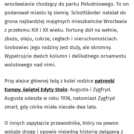
wrocławianie chodzący do parku Południowego. To on
podarował miastu tę ziemię. Schottländer należał do
grona najbardziej majętnych mieszkańców Wrocławia
z przełomu XIX i XX wieku. Fortunę zbił na wełnie,
zbożu, oleju, cukrze, cegłach i nieruchomościach.
Grobowiec jego rodziny jest duży, ale skromny.
Wypatrujcie dwóch kolumn i delikatnego ornamentu
wolutowego nad nimi.
Przy alejce głównej leżą z kolei rodzice
patronki
Europy, świętej Edyty Stein
: Augusta i Zygfryd.
Augusta odeszła w roku 1936, natomiast Zygfryd
zmarł, gdy córka miała niecałe dwa lata.
O innych zapytajcie przewodnika, który na pewno
wskaże drogę i opowie niejedną historię związaną z