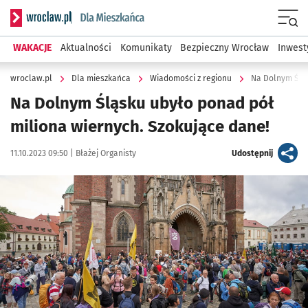
Serwis informacyjny wroclaw.pl podserwis: Dla mieszkańca
Menu
WAKACJE
Aktualności
Komunikaty
Bezpieczny Wrocław
Inwest
wroclaw.pl
Dla mieszkańca
Wiadomości z regionu
Na Dolnym Śląs
Na Dolnym Śląsku ubyło ponad pół
miliona wiernych. Szokujące dane!
Data publikacji:
Autor:
artykuł
11.10.2023 09:50 |
Błażej Organisty
Udostępnij
Kliknij, aby zobaczyć galerię