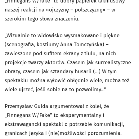
„Finnegans W/Fake” to dobry papierek lakmusowy
naszej reakcji na «ojczyznę – polszczyznę» – w
szerokim tego słowa znaczeniu.
„Wizualnie to widowisko wysmakowane i piękne
(scenografia, kostiumy Anna Tomczyńska) –
zawieszone pod sufitem ekrany z tiulu, na nich
projekcje twarzy aktorów. Czasem jak surrealistyczne
obrazy, czasem jak sztandary husarii (...) W tym
spektaklu można wyłowić obłędnie wiele, można też
wiele ujrzeć, jeśli sobie na to pozwolimy...”
Przemysław Gulda argumentował z kolei, że
„Finnegans W/Fake” to eksperymentalny i
ekstrawagancki spektakl o potrzebie komunikacji,
granicach języka i (nie)możliwości porozumienia.