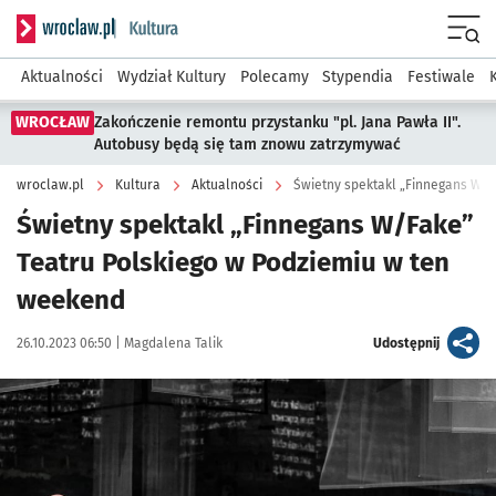
Serwis informacyjny wroclaw.pl podserwis: Kultura
Menu
Aktualności
Wydział Kultury
Polecamy
Stypendia
Festiwale
WROCŁAW
Zakończenie remontu przystanku "pl. Jana Pawła II".
Autobusy będą się tam znowu zatrzymywać
wroclaw.pl
Kultura
Aktualności
Świetny spektakl „Finnegans W/Fake”
Teatru Polskiego w Podziemiu w ten
weekend
Data publikacji:
Autor:
artykuł
26.10.2023 06:50 |
Magdalena Talik
Udostępnij
Kliknij, aby powiększyć