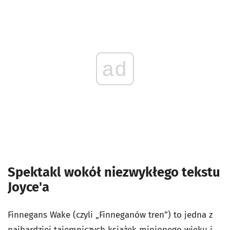
ad
Spektakl wokół niezwykłego tekstu
Joyce'a
Finnegans Wake (czyli „Finneganów tren”) to jedna z
najbardziej tajemniczych książek minionego wieku i