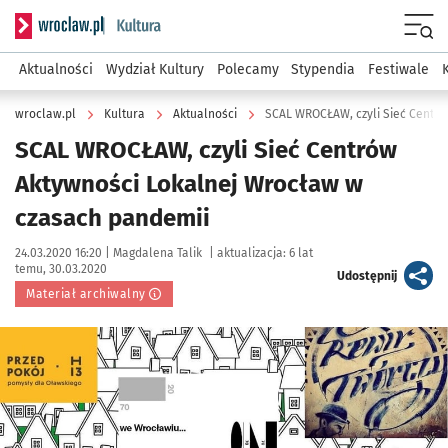
Serwis informacyjny wroclaw.pl podserwis: Kultura
Menu
Aktualności
Wydział Kultury
Polecamy
Stypendia
Festiwale
wroclaw.pl
Kultura
Aktualności
SCAL WROCŁAW, czyli Sieć Centrów
Aktywności Lokalnej Wrocław w
czasach pandemii
Data publikacji:
Autor:
24.03.2020 16:20 |
Magdalena Talik
|
aktualizacja:
6 lat
temu, 30.03.2020
artykuł
Udostępnij
Materiał archiwalny
Kliknij, aby powiększyć