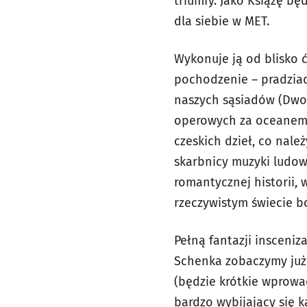
triumfy. Jako Książę bę
dla siebie w MET.
Wykonuje ją od blisko 
pochodzenie – pradziadk
naszych sąsiadów (Dwor
operowych za oceanem (
czeskich dzieł, co nal
skarbnicy muzyki ludow
romantycznej historii,
rzeczywistym świecie b
Pełną fantazji insceni
Schenka zobaczymy już w
(będzie krótkie wprowa
bardzo wybijający się ka