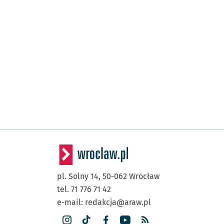
pl. Solny 14,
50-062
Wrocław
tel. 71 776 71 42
e-mail:
redakcja@araw.pl