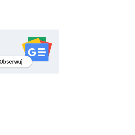
profil
google news
serwisu wroclaw.pl
Obserwuj