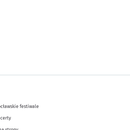
cławskie festiwale
certy
a strony