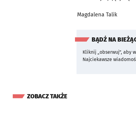
Magdalena Talik
BĄDŹ NA BIEŻĄ
Kliknij „obserwuj”, aby 
Najciekawsze wiadomośc
ZOBACZ TAKŻE