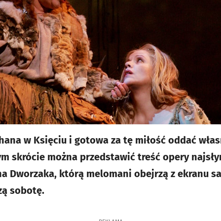
chana w Księciu i gotowa za tę miłość oddać włas
m skrócie można przedstawić treść opery najsły
 Dworzaka, którą melomani obejrzą z ekranu sal
zą sobotę.