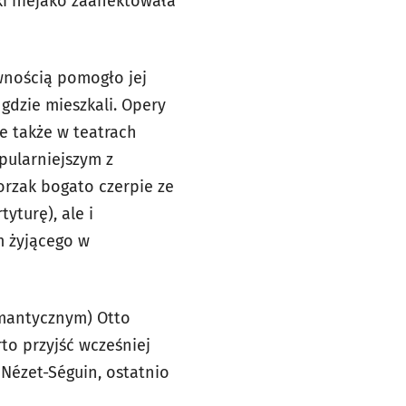
łki niejako zaanektowała
ewnością pomogło jej
 gdzie mieszkali. Opery
e także w teatrach
pularniejszym z
orzak bogato czerpie ze
yturę), ale i
m żyjącego w
omantycznym) Otto
to przyjść wcześniej
Nézet-Séguin, ostatnio