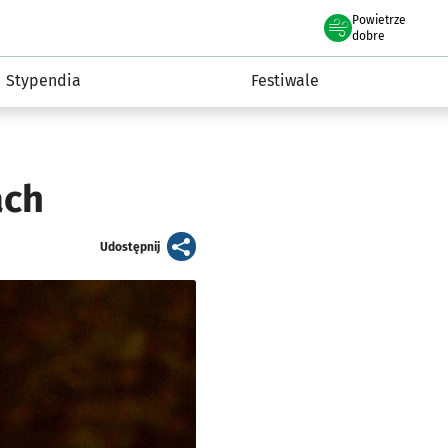
Powietrze
we Wrocławiu
Kultura
dobre
Stypendia
Festiwale
ach
artykuł
Udostępnij