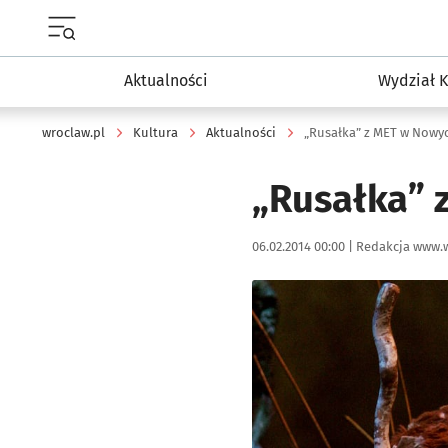
Menu główne portalu wroclaw.pl
Aktualności
Wydział K
wroclaw.pl
Kultura
Aktualności
„Rusałka” z MET w Nowy
„Rusałka” 
Data publikacji:
Autor:
06.02.2014 00:00 |
Redakcja www.w
Kliknij, aby powiększyć