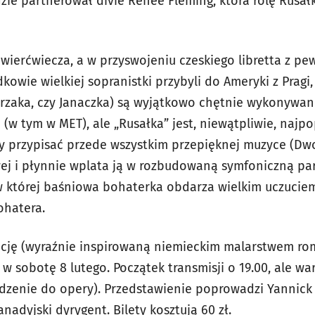
dzie partnerował divie Renée Fleming, która rolę Rusa
ćwierćwiecza, a w przyswojeniu czeskiego libretta z p
owie wielkiej sopranistki przybyli do Ameryki z Pragi,
zaka, czy Janaczka) są wyjątkowo chętnie wykonywan
w tym w MET), ale „Rusałka” jest, niewątpliwie, najpo
eży przypisać przede wszystkim przepięknej muzyce (Dw
ej i płynnie wplata ją w rozbudowaną symfoniczną part
 w której baśniowa bohaterka obdarza wielkim uczucie
ohatera.
zację (wyraźnie inspirowaną niemieckim malarstwem r
 sobotę 8 lutego. Początek transmisji o 19.00, ale war
dzenie do opery). Przedstawienie poprowadzi Yannick 
nadyjski dyrygent. Bilety kosztują 60 zł.