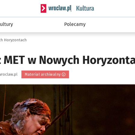
Serwis informacyjny wroclaw.pl podserwis: 
ultury
Polecamy
ch Horyzontach
z MET w Nowych Horyzont
roclaw.pl
Materiał archiwalny