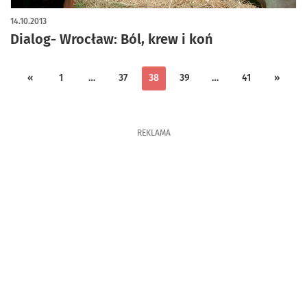
14.10.2013
Dialog- Wrocław: Ból, krew i koń
«
1
…
37
38
39
…
41
»
REKLAMA