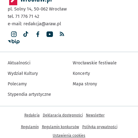
pl. Solny 14,
50-062
Wrocław
tel. 71 776 71 42
e-mail:
redakcja@araw.pl
Aktualności
Wrocławskie festiwale
Wydział Kultury
Koncerty
Polecamy
Mapa strony
Stypendia artystyczne
Inne informacje
Redakcja
Deklaracja dostępności
Newsletter
Regulamin
Regulamin konkursów
Polityka prywatności
Ustawienia cookies