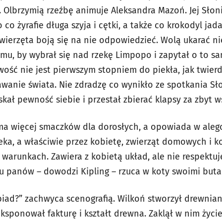
. Olbrzymią rzeźbę animuje Aleksandra Mazoń. Jej Sło
 co żyrafie długa szyja i cętki, a także co krokodyl jad
zwierzęta boją się na nie odpowiedzieć. Wolą ukarać ni
 mu, by wybrał się nad rzekę Limpopo i zapytał o to s
wość nie jest pierwszym stopniem do piekła, jak twierd
anie świata. Nie zdradzę co wynikło ze spotkania Słon
kał pewność siebie i przestał zbierać klapsy za zbyt w
ma więcej smaczków dla dorosłych, a opowiada w aleg
ka, a właściwie przez kobietę, zwierząt domowych i ko
arunkach. Zawiera z kobietą układ, ale nie respektuj
iu panów – dowodzi Kipling – rzuca w koty swoimi buta
biad?” zachwyca scenografią. Wilkoń stworzył drewnian
ksponował fakturę i kształt drewna. Zaklął w nim życie