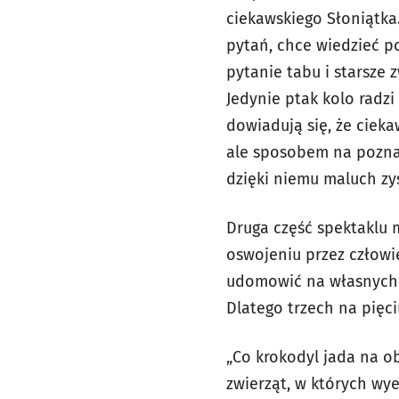
ciekawskiego Słoniątka
pytań, chce wiedzieć po
pytanie tabu i starsze 
Jedynie ptak kolo radzi
dowiadują się, że cieka
ale sposobem na poznaw
dzięki niemu maluch zys
Druga część spektaklu 
oswojeniu przez człowie
udomowić na własnych w
Dlatego trzech na pięc
„Co krokodyl jada na o
zwierząt, w których wye