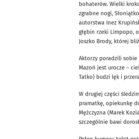
bohaterów. Wielki kroko
zgrabne nogi, Słoniątk
autorstwa Inez Krupińsk
głębin rzeki Limpopo, 
Joszko Brody, której bl
Aktorzy poradzili sobie
Mazoń jest urocze – cie
Tatko) budzi lęk i prze
W drugiej części śledzi
pramatkę, opiekunkę do
Mężczyzna (Marek Kozia
szczególnie bawi doros