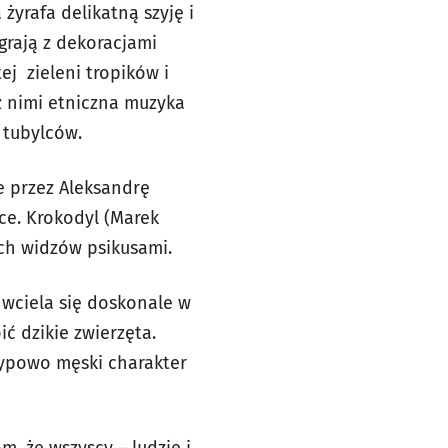
żyrafa delikatną szyję i
grają z dekoracjami
ej zieleni tropików i
z nimi etniczna muzyka
 tubylców.
e przez Aleksandrę
ące. Krokodyl (Marek
ych widzów psikusami.
 wciela się doskonale w
ć dzikie zwierzęta.
typowo męski charakter