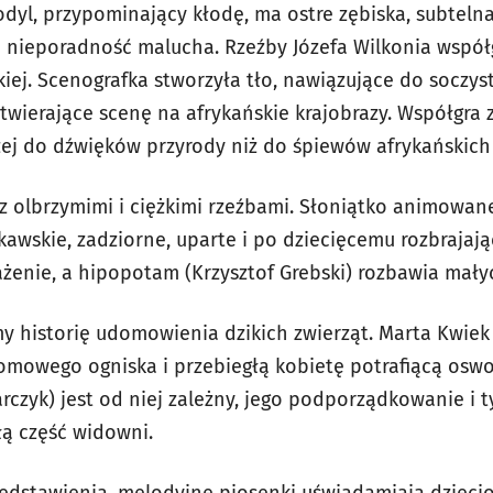
dyl, przypominający kłodę, ma ostre zębiska, subtelna 
o nieporadność malucha. Rzeźby Józefa Wilkonia współ
iej. Scenografka stworzyła tło, nawiązujące do soczyst
otwierające scenę na afrykańskie krajobrazy. Współgra 
iżej do dźwięków przyrody niż do śpiewów afrykańskich
 z olbrzymimi i ciężkimi rzeźbami. Słoniątko animowan
kawskie, zadziorne, uparte i po dziecięcemu rozbrajaj
rażenie, a hipopotam (Krzysztof Grebski) rozbawia mał
my historię udomowienia dzikich zwierząt. Marta Kwiek
mowego ogniska i przebiegłą kobietę potrafiącą oswoi
rczyk) jest od niej zależny, jego podporządkowanie i 
łą część widowni.