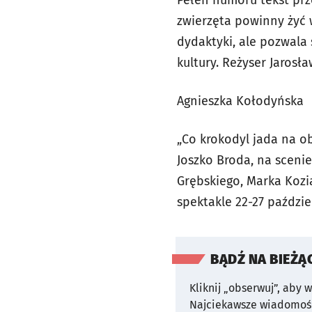
Pełen humoru tekst prz
zwierzęta powinny żyć 
dydaktyki, ale pozwala 
kultury. Reżyser Jarosł
Agnieszka Kołodyńska
„Co krokodyl jada na ob
Joszko Broda, na sceni
Grębskiego, Marka Kozi
spektakle 22-27 październ
BĄDŹ NA BIEŻĄ
Kliknij „obserwuj”, aby 
Najciekawsze wiadomośc