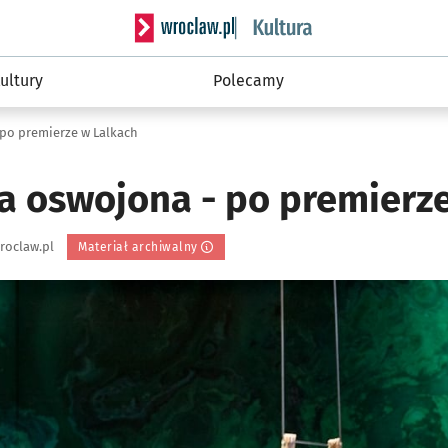
Serwis informacyjny wroclaw.pl podserwis: 
ultury
Polecamy
 po premierze w Lalkach
ka oswojona - po premierz
roclaw.pl
Materiał archiwalny