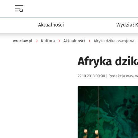
Menu główne portalu wroclaw.pl
Aktualności
Wydział K
wroclaw.pl
Kultura
Aktualności
Afryka dzika oswojona -
Afryka dzi
Data publikacji:
Autor:
22.10.2013 00:00 |
Redakcja www.w
Kliknij, aby powiększyć