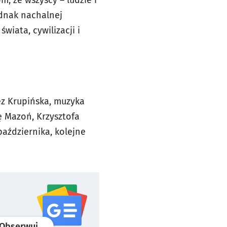
, że wszyscy – ludzie i
ednak nachalnej
wiata, cywilizacji i
nez Krupińska, muzyka
ę Mazoń, Krzysztofa
października, kolejne
profil
google news
serwisu wroclaw.pl
Obserwuj