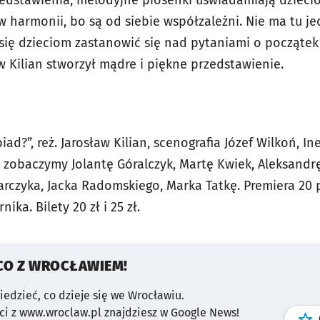
edstawienia, melodyjne piosenki uświadamiają dzieciom
w harmonii, bo są od siebie współzależni. Nie ma tu j
się dzieciom zastanowić się nad pytaniami o początek ś
aw Kilian stworzył mądre i piękne przedstawienie.
iad?”, reż. Jarosław Kilian, scenografia Józef Wilkoń, I
e zobaczymy Jolantę Góralczyk, Martę Kwiek, Aleksandr
arczyka, Jacka Radomskiego, Marka Tatkę. Premiera 20 
ika. Bilety 20 zł i 25 zł.
CO Z WROCŁAWIEM!
wiedzieć, co dzieje się we Wrocławiu.
i z www.wroclaw.pl znajdziesz w Google News!