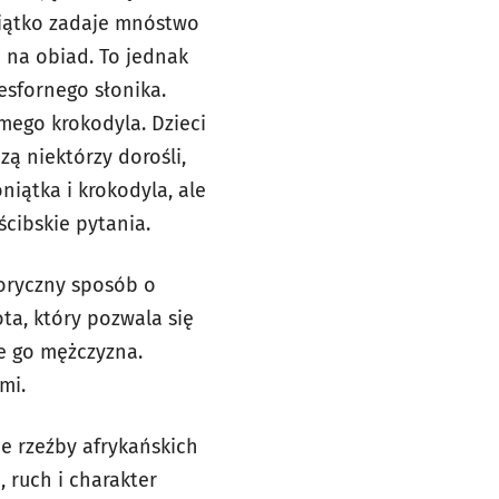
niątko zadaje mnóstwo
a na obiad. To jednak
esfornego słonika.
amego krokodyla. Dzieci
zą niektórzy dorośli,
iątka i krokodyla, ale
ścibskie pytania.
oryczny sposób o
ta, który pozwala się
e go mężczyzna.
mi.
e rzeźby afrykańskich
, ruch i charakter