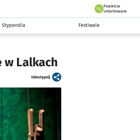
Powietrze
we Wrocławiu
Kultura
umiarkowane
Stypendia
Festiwale
e w Lalkach
artykuł
Udostępnij