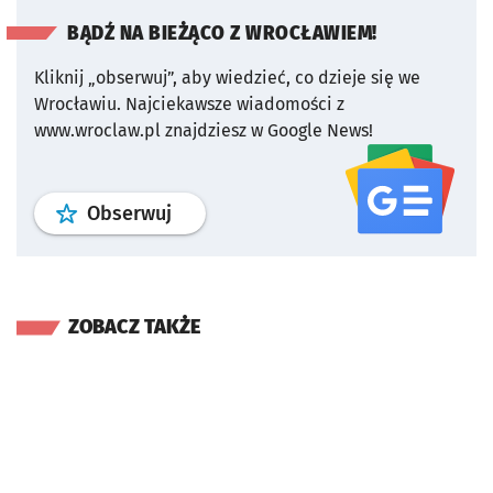
BĄDŹ NA BIEŻĄCO Z WROCŁAWIEM!
Kliknij „obserwuj”, aby wiedzieć, co dzieje się we
Wrocławiu.
Najciekawsze wiadomości z
www.wroclaw.pl znajdziesz w Google News!
profil
google news
serwisu wroclaw
Obserwuj
ZOBACZ TAKŻE