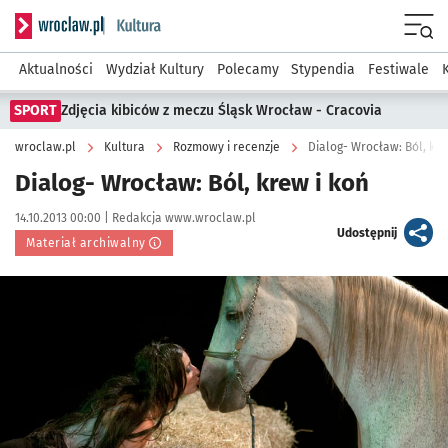
Serwis informacyjny wroclaw.pl podserwis: Kultura
Menu
Aktualności
Wydział Kultury
Polecamy
Stypendia
Festiwale
SPORT
Zdjęcia kibiców z meczu Śląsk Wrocław - Cracovia
wroclaw.pl
Kultura
Rozmowy i recenzje
Dialog- Wrocław: Ból, kre
Dialog- Wrocław: Ból, krew i koń
Data publikacji:
Autor:
14.10.2013 00:00 |
Redakcja www.wroclaw.pl
artykuł
Udostępnij
Materiał archiwalny
Kliknij, aby powiększyć