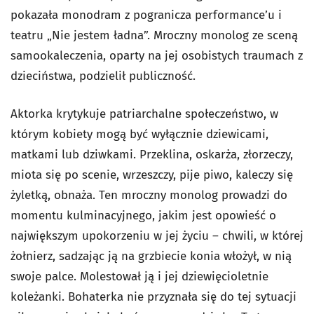
pokazała monodram z pogranicza performance’u i
teatru „Nie jestem ładna”. Mroczny monolog ze sceną
samookaleczenia, oparty na jej osobistych traumach z
dzieciństwa, podzielił publiczność.
Aktorka krytykuje patriarchalne społeczeństwo, w
którym kobiety mogą być wyłącznie dziewicami,
matkami lub dziwkami. Przeklina, oskarża, złorzeczy,
miota się po scenie, wrzeszczy, pije piwo, kaleczy się
żyletką, obnaża. Ten mroczny monolog prowadzi do
momentu kulminacyjnego, jakim jest opowieść o
największym upokorzeniu w jej życiu – chwili, w której
żołnierz, sadzając ją na grzbiecie konia włożył, w nią
swoje palce. Molestował ją i jej dziewięcioletnie
koleżanki. Bohaterka nie przyznała się do tej sytuacji