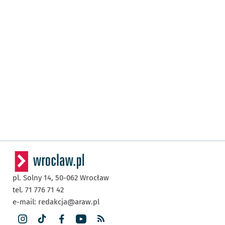
pl. Solny 14,
50-062
Wrocław
tel. 71 776 71 42
e-mail:
redakcja@araw.pl