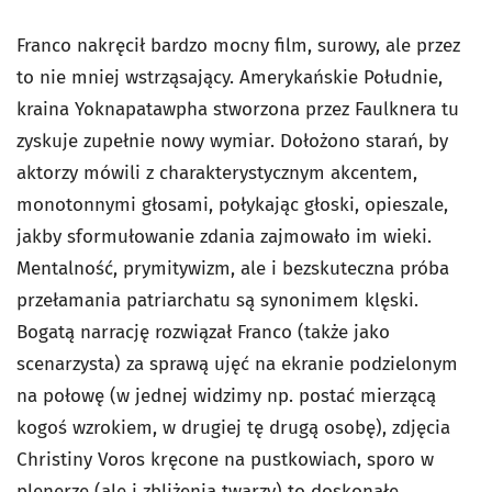
Franco nakręcił bardzo mocny film, surowy, ale przez
to nie mniej wstrząsający. Amerykańskie Południe,
kraina Yoknapatawpha stworzona przez Faulknera tu
zyskuje zupełnie nowy wymiar. Dołożono starań, by
aktorzy mówili z charakterystycznym akcentem,
monotonnymi głosami, połykając głoski, opieszale,
jakby sformułowanie zdania zajmowało im wieki.
Mentalność, prymitywizm, ale i bezskuteczna próba
przełamania patriarchatu są synonimem klęski.
Bogatą narrację rozwiązał Franco (także jako
scenarzysta) za sprawą ujęć na ekranie podzielonym
na połowę (w jednej widzimy np. postać mierzącą
kogoś wzrokiem, w drugiej tę drugą osobę), zdjęcia
Christiny Voros kręcone na pustkowiach, sporo w
plenerze (ale i zbliżenia twarzy) to doskonałe