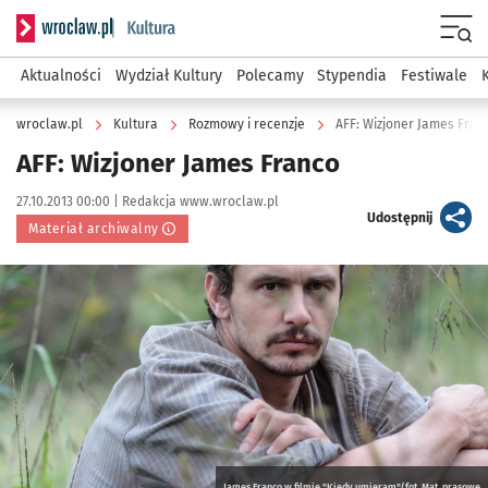
Serwis informacyjny wroclaw.pl podserwis: Kultura
Menu
Aktualności
Wydział Kultury
Polecamy
Stypendia
Festiwale
wroclaw.pl
Kultura
Rozmowy i recenzje
AFF: Wizjoner James Fran
AFF: Wizjoner James Franco
Data publikacji:
Autor:
27.10.2013 00:00 |
Redakcja www.wroclaw.pl
artykuł
Udostępnij
Materiał archiwalny
Kliknij, aby powiększyć
James Franco w filmie "Kiedy umieram"/fot. Mat. prasowe