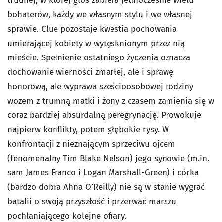
trudnej, w której głos zabiera jednocześnie wielu
bohaterów, każdy we własnym stylu i we własnej
sprawie. Clue pozostaje kwestia pochowania
umierającej kobiety w wytęsknionym przez nią
mieście. Spełnienie ostatniego życzenia oznacza
dochowanie wierności zmarłej, ale i sprawę
honorową, ale wyprawa sześcioosobowej rodziny
wozem z trumną matki i żony z czasem zamienia się w
coraz bardziej absurdalną peregrynację. Prowokuje
najpierw konflikty, potem głębokie rysy. W
konfrontacji z nieznającym sprzeciwu ojcem
(fenomenalny Tim Blake Nelson) jego synowie (m.in.
sam James Franco i Logan Marshall-Green) i córka
(bardzo dobra Ahna O’Reilly) nie są w stanie wygrać
batalii o swoją przyszłość i przerwać marszu
pochłaniającego kolejne ofiary.