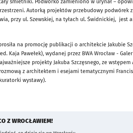
tały śmietniki. Podwórko zamieniono w urynał – opowi
rzestrzeni. Autorką projektów przebudowy podwórek z
, przy ul. Szewskiej, na tyłach ul. Świdnickiej, jest 
aprosiła na promocję publikacji o architekcie Jakubie 
red. Kaja Pawełek), wydanej przez BWA Wrocław - Galer
najważniejsze projekty Jakuba Szczęsnego, ze wstępem 
 rozmową z architektem i esejami tematycznymi Francis
(kuratorki wystawy).
CO Z WROCŁAWIEM!