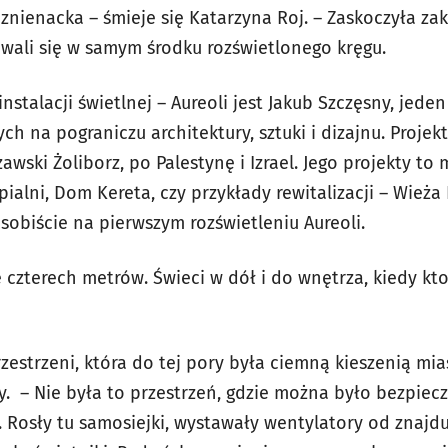
ę znienacka – śmieje się Katarzyna Roj. – Zaskoczyła za
owali się w samym środku rozświetlonego kręgu.
nstalacji świetlnej – Aureoli jest Jakub Szczęsny, jeden
ch na pograniczu architektury, sztuki i dizajnu. Projek
zawski Żoliborz, po Palestynę i Izrael. Jego projekty t
ialni, Dom Kereta, czy przykłady rewitalizacji – Wieża 
sobiście na pierwszym rozświetleniu Aureoli.
 czterech metrów. Świeci w dół i do wnętrza, kiedy kto
estrzeni, która do tej pory była ciemną kieszenią mias
y. – Nie była to przestrzeń, gdzie można było bezpiec
. Rosły tu samosiejki, wystawały wentylatory od znajd