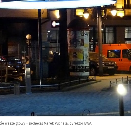
ajcie wasze głowy – zachęcał Marek Puchała, dyrektor BWA.