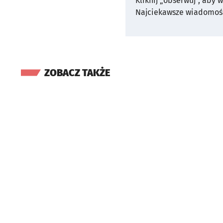
Kliknij „obserwuj”, aby 
Najciekawsze wiadomośc
ZOBACZ TAKŻE