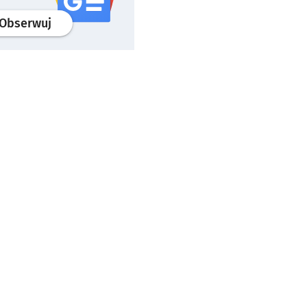
profil
google news
serwisu wroclaw.pl
Obserwuj