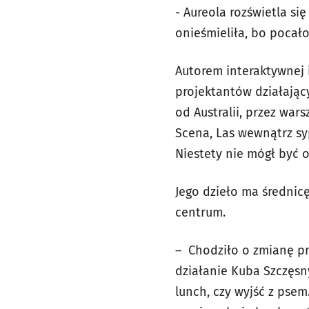
- Aureola rozświetla si
onieśmieliła, bo pocał
Autorem interaktywnej i
projektantów działający
od Australii, przez wars
Scena, Las wewnątrz syp
Niestety nie mógł być o
Jego dzieło ma średnicę
centrum.
– Chodziło o zmianę prz
działanie Kuba Szczęsn
lunch, czy wyjść z psem