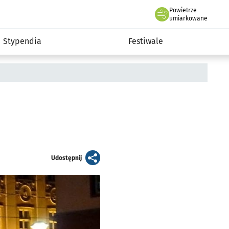
Powietrze
we Wrocławiu
Kultura
umiarkowane
Stypendia
Festiwale
artykuł
Udostępnij