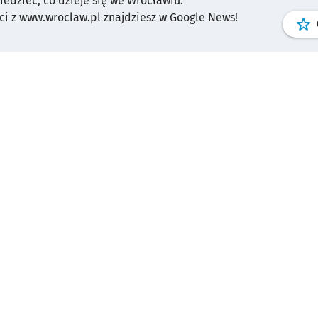
wiedzieć, co dzieje się we Wrocławiu.
i z www.wroclaw.pl znajdziesz w Google News!