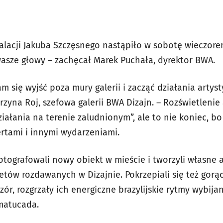
alacji Jakuba Szczęsnego nastąpiło w sobotę wieczorem
 wasze głowy – zachęcał Marek Puchała, dyrektor BWA.
nam się wyjść poza mury galerii i zacząć działania artys
rzyna Roj, szefowa galerii BWA Dizajn. – Rozświetlenie
iałania na terenie zaludnionym”, ale to nie koniec, bo
ertami i innymi wydarzeniami.
otografowali nowy obiekt w mieście i tworzyli własne a
etów rozdawanych w Dizajnie. Pokrzepiali się też gor
zór, rozgrzały ich energiczne brazylijskie rytmy wybij
matucada.