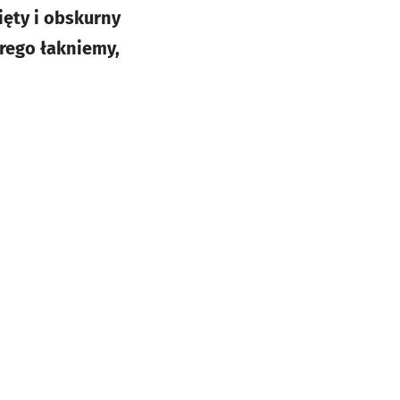
ięty i obskurny
órego łakniemy,