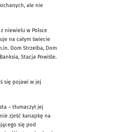
kochanych, ale nie
 z niewielu w Polsce
tuje na całym świecie
o m.in. Dom Strzelba, Dom
Banksia, Stacja Powiśle.
ś się pojawi w jej
ta – tłumaczył jej
znie zjeść kanapkę na
ującego się pod