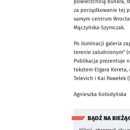
powierzchnią bunkra, s
za porządkowanie tej p
samym centrum Wrocławia
Mączyńska-Szymczak.
Po iluminacji galeria z
terenie zaludnionym" (
Publikacja prezentuje 
tekstem Etgara Kereta,
Televich i Kai Pawełek 
Agnieszka Kołodyńska
BĄDŹ NA BIEŻĄ