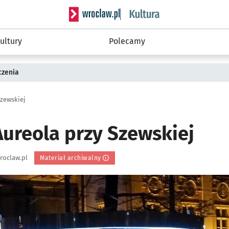
Serwis informacyjny wroclaw.pl podserwis: 
ultury
Polecamy
czenia
Szewskiej
Aureola przy Szewskiej
roclaw.pl
Materiał archiwalny