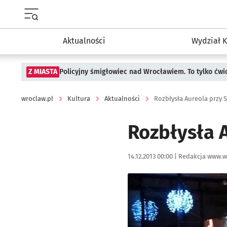
Menu główne portalu wroclaw.pl
Aktualności
Wydział K
Z MIASTA
Policyjny śmigłowiec nad Wrocławiem. To tylko ćwi
wroclaw.pl
Kultura
Aktualności
Rozbłysła Aureola przy 
Rozbłysła 
Data publikacji:
Autor:
14.12.2013 00:00 |
Redakcja www.w
Kliknij, aby powiększyć