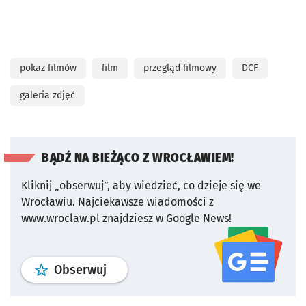
pokaz filmów
film
przegląd filmowy
DCF
galeria zdjęć
BĄDŹ NA BIEŻĄCO Z WROCŁAWIEM!
Kliknij „obserwuj”, aby wiedzieć, co dzieje się we
Wrocławiu.
Najciekawsze wiadomości z
www.wroclaw.pl znajdziesz w Google News!
profil
google news
serwisu wroclaw
Obserwuj