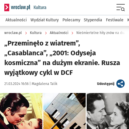
Serwis informacyjny wroclaw.pl podserwis: Kultura
Menu
Aktualności
Wydział Kultury
Polecamy
Stypendia
Festiwale
wroclaw.pl
Kultura
Aktualności
Nieśmiertelne hity znów na duży
„Przeminęło z wiatrem”,
„Casablanca”, „2001: Odyseja
kosmiczna” na dużym ekranie. Rusza
wyjątkowy cykl w DCF
Data publikacji:
Autor:
artykuł
21.03.2024 16:56 |
Magdalena Talik
Udostępnij
Kliknij, aby zobaczyć galerię