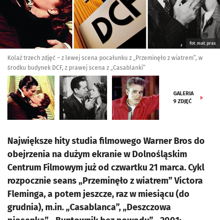
fot. mat. pras.
Kolaż trzech zdjęć – z lewej scena pocałunku z „Przeminęło z wiatrem”, w
środku budynek DCF, z prawej scena z „Casablanki”
GALERIA
9
ZDJĘĆ
Największe hity studia filmowego Warner Bros do
obejrzenia na dużym ekranie w Dolnośląskim
Centrum Filmowym już od czwartku 21 marca. Cykl
rozpocznie seans „Przeminęło z wiatrem” Victora
Fleminga, a potem jeszcze, raz w miesiącu (do
grudnia), m.in. „Casablanca”, „Deszczowa