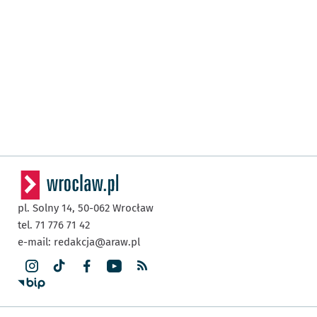
pl. Solny 14,
50-062
Wrocław
tel. 71 776 71 42
e-mail:
redakcja@araw.pl