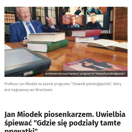
Archiwum Dariusza Dynera/ program TV "Słownik polsko@polski"
Profesor Jan Miodek na planie programu "Słownik polsko@polski", który
jest nagrywany we Wrocławiu
Jan Miodek piosenkarzem. Uwielbia
śpiewać "Gdzie się podziały tamte
prywatki"