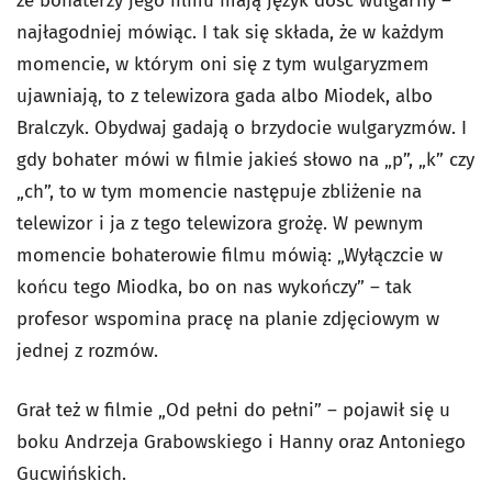
że bohaterzy jego filmu mają język dość wulgarny –
najłagodniej mówiąc. I tak się składa, że w każdym
momencie, w którym oni się z tym wulgaryzmem
ujawniają, to z telewizora gada albo Miodek, albo
Bralczyk. Obydwaj gadają o brzydocie wulgaryzmów. I
gdy bohater mówi w filmie jakieś słowo na „p”, „k” czy
„ch”, to w tym momencie następuje zbliżenie na
telewizor i ja z tego telewizora grożę. W pewnym
momencie bohaterowie filmu mówią: „Wyłączcie w
końcu tego Miodka, bo on nas wykończy” – tak
profesor wspomina pracę na planie zdjęciowym w
jednej z rozmów.
Grał też w filmie „Od pełni do pełni” – pojawił się u
boku Andrzeja Grabowskiego i Hanny oraz Antoniego
Gucwińskich.