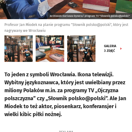
Archiwum Dariusza Dynera/ program TV "Słownik polsko@polski"
Profesor Jan Miodek na planie programu "Słownik polsko@polski", który jest
nagrywany we Wrocławiu
GALERIA
3
ZDJĘĆ
To jeden z symboli Wrocławia. Ikona telewizji.
Wybitny językoznawca, który jest uwielbiany przez
miliony Polaków m.in. za programy TV „Ojczyzna
polszczyzna” czy „Słownik polsko@polski”. Ale Jan
Miodek to też aktor, piosenkarz, konferansjer i
wielki kibic piłki nożnej.