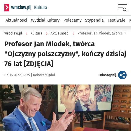
Serwis informacyjny wroclaw.pl podserwis: Kultura
Menu
Aktualności
Wydział Kultury
Polecamy
Stypendia
Festiwale
wroclaw.pl
Kultura
Aktualności
Profesor Jan Miodek, twórca "Ojczy
Profesor Jan Miodek, twórca
"Ojczyzny polszczyzny", kończy dzisiaj
76 lat [ZDJĘCIA]
Data publikacji:
Autor:
artykuł
07.06.2022 09:25 |
Robert Migdał
Udostępnij
Kliknij, aby zobaczyć galerię
Kliknij, aby powiększyć