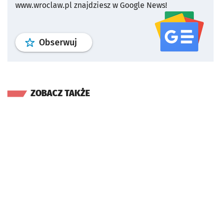
www.wroclaw.pl znajdziesz w Google News!
profil
google news
serwisu wroclaw
Obserwuj
ZOBACZ TAKŻE