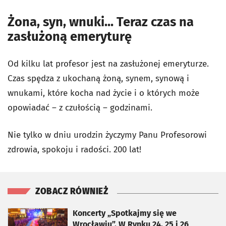
Żona, syn, wnuki... Teraz czas na
zasłużoną emeryturę
Od kilku lat profesor jest na zasłużonej emeryturze.
Czas spędza z ukochaną żoną, synem, synową i
wnukami, które kocha nad życie i o których może
opowiadać – z czułością – godzinami.
Nie tylko w dniu urodzin życzymy Panu Profesorowi
zdrowia, spokoju i radości. 200 lat!
ZOBACZ RÓWNIEŻ
otworzy się w nowej karcie
Koncerty „Spotkajmy się we
Wrocławiu”. W Rynku 24, 25 i 26