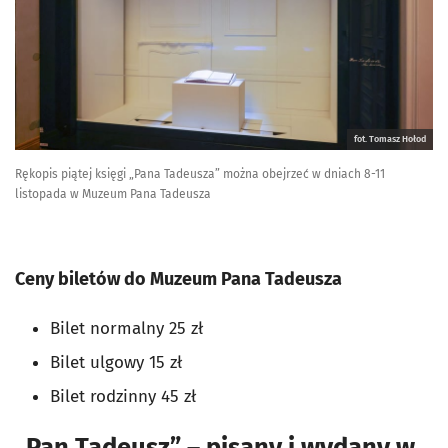
fot. Tomasz Hołod
Rękopis piątej księgi „Pana Tadeusza” można obejrzeć w dniach 8-11
listopada w Muzeum Pana Tadeusza
Ceny biletów do Muzeum Pana Tadeusza
Bilet normalny 25 zł
Bilet ulgowy 15 zł
Bilet rodzinny 45 zł
„Pan Tadeusz” – pisany i wydany w