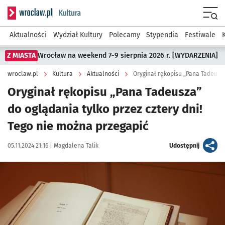
Serwis informacyjny wroclaw.pl podserwis: Kultura
Menu
Aktualności
Wydział Kultury
Polecamy
Stypendia
Festiwale
Z MIASTA
Wrocław na weekend 7-9 sierpnia 2026 r. [WYDARZENIA]
wroclaw.pl
Kultura
Aktualności
Oryginał rękopisu „Pana Tadeusza”
do oglądania tylko przez cztery dni!
Tego nie można przegapić
Data publikacji:
Autor:
artykuł
05.11.2024 21:16 |
Magdalena Talik
Udostępnij
Kliknij, aby zobaczyć galerię