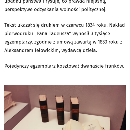
upadku państwa i rysuje, co prawda niejasną,
perspektywę odzyskania wolności politycznej.
Tekst ukazał się drukiem w czerwcu 1834 roku. Nakład
pierwodruku „Pana Tadeusza” wynosił 3 tysiące
egzemplarzy, zgodnie z umową zawartą w 1833 roku z
Aleksandrem Jełowickim, wydawcą dzieła.
Pojedynczy egzemplarz kosztował dwanaście franków.