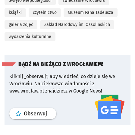
Święto Niepodległości
zwiedzanie Wrocławia
książki
czytelnictwo
Muzeum Pana Tadeusza
galeria zdjęć
Zakład Narodowy im. Ossolińskich
wydarzenia kulturalne
BĄDŹ NA BIEŻĄCO Z WROCŁAWIEM!
Kliknij „obserwuj”, aby wiedzieć, co dzieje się we
Wrocławiu.
Najciekawsze wiadomości z
www.wroclaw.pl znajdziesz w Google News!
profil
google news
serwisu wroclaw
Obserwuj